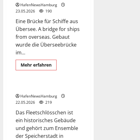
HafenNewsHamburg
23.05.2026
190
Eine Brücke für Schiffe aus
Übersee. A bridge for ships
from overseas. Gebaut
wurde die Überseebrücke
Exclusive Aerial Pics
im...
Fleetschloesschen
German and English language
Mehr
Mehr erfahren
Informationen
Speicherstadt
über
Überseebrücke
Hamburger
Hafen.
Fleetschlösschen im Hafen.
HafenNewsHamburg
22.05.2026
219
Das Fleetschlösschen ist
ein historisches Gebäude
und gehört zum Ensemble
der Speicherstadt in