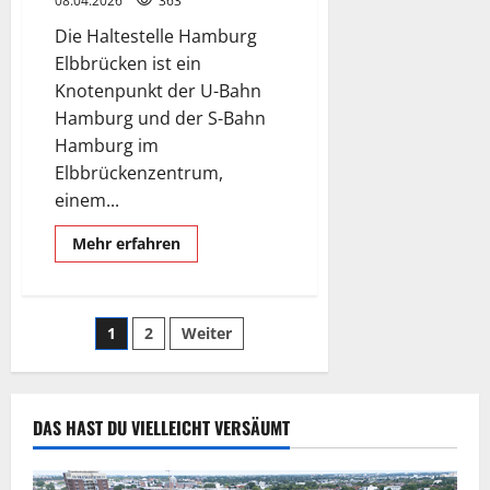
08.04.2026
363
Die Haltestelle Hamburg
Elbbrücken ist ein
Knotenpunkt der U-Bahn
Hamburg und der S-Bahn
Hamburg im
Elbbrückenzentrum,
einem...
Mehr
Mehr erfahren
Informationen
über
Elbbrücken,
U
–
Seitennummerierung
1
2
Weiter
und
S
-
der
Bahn
Station.
Beiträge
DAS HAST DU VIELLEICHT VERSÄUMT