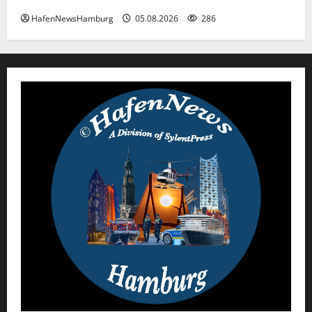
HafenNewsHamburg
05.08.2026
286