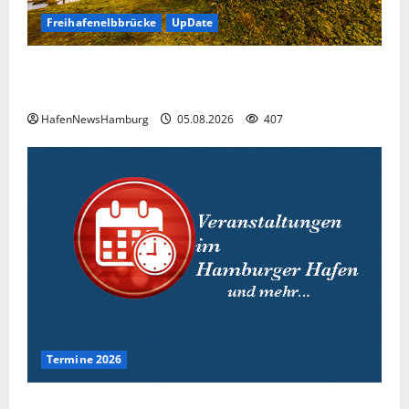
Freihafenelbbrücke
UpDate
Freihafenelbbrücke, Instandsetzung der Brücke
nimmt zwölf Jahre in Anspruch.
HafenNewsHamburg
05.08.2026
407
Termine 2026
Interessante Events 2026.