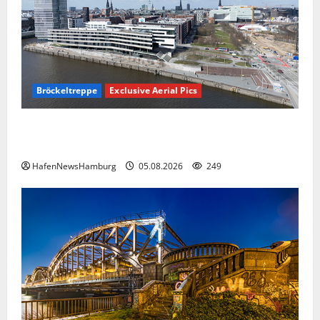
Bröckeltreppe
Exclusive Aerial Pics
Kaputte Treppe in Hamburger Hafencity sorgt für
Ärger, die Kosten soll die Stadt tragen.
HafenNewsHamburg
05.08.2026
249