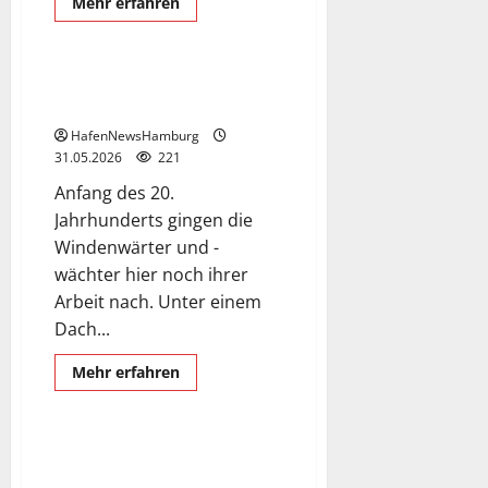
Mehr
Mehr erfahren
Informationen
Wasserschloss
über
So
sieht
die
Wasserschloss in der
neue
Speicherstadt.
Köhlbrandbrücke
aus.
HafenNewsHamburg
31.05.2026
221
Anfang des 20.
Jahrhunderts gingen die
Windenwärter und -
wächter hier noch ihrer
Arbeit nach. Unter einem
Dach...
German and English language
Mehr
Mehr erfahren
Informationen
Hafennews
Überseebrücke
über
Wasserschloss
in
der
Überseebrücke Hamburger
Speicherstadt.
Hafen.