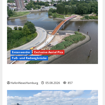
Entenwerder
Exclusive Aerial Pics
Fuß- und Radwegbrücke
Die neue 135 Meter lange Fuß- und Radwegbrücke
nach Entenwerder kann nicht genutzt werden!
HafenNewsHamburg
05.08.2026
857