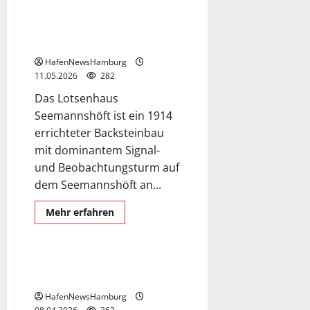
„Dockland“
ein
Bürogebäude
Lotsenhaus Seemannshöft am
am
Bubendey-Ufer.
Fischereihafen.
HafenNewsHamburg
11.05.2026
282
Das Lotsenhaus
Seemannshöft ist ein 1914
errichteter Backsteinbau
mit dominantem Signal-
und Beobachtungsturm auf
Elbbrücken, U- und S-Bahn Station
dem Seemannshöft an...
Exclusive Aerial Pics
German and English language
Mehr
Mehr erfahren
Informationen
Hafencity
über
Lotsenhaus
Seemannshöft
am
Elbbrücken, U – und S -Bahn
Bubendey-
Station.
Ufer.
HafenNewsHamburg