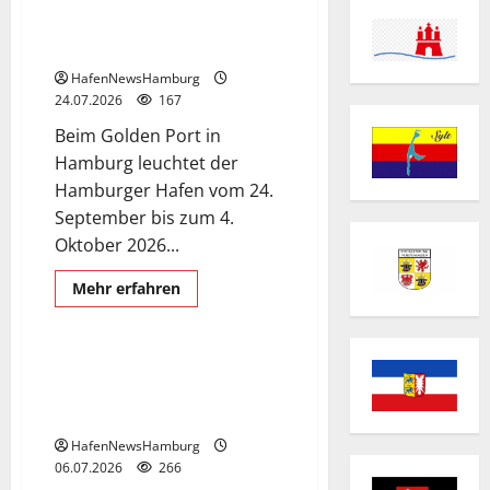
Aus dem Hafen wird Golden
Port.
HafenNewsHamburg
24.07.2026
167
Beim Golden Port in
Hamburg leuchtet der
Hamburger Hafen vom 24.
September bis zum 4.
Azamara Journey
Oktober 2026...
Exclusive Aerial Pics
German and English language
Mehr
Mehr erfahren
Informationen
Schiffe
über
Aus
dem
Hafen
Kreuzfahrtschiff Azamara
wird
Journey am 06.July 2026 in
Golden
Port.
Hamburg, Cruise Center Altona.
HafenNewsHamburg
06.07.2026
266