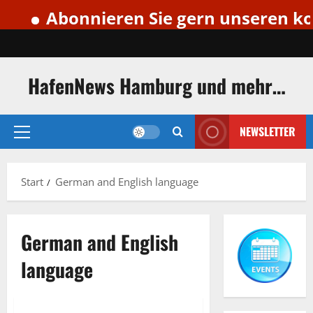
Abonnieren Sie gern unseren koste
Zum
Inhalt
springen
HafenNews Hamburg und mehr…
NEWSLETTER
Primäres
Menü
Start
German and English language
German and English
language
German and English language
Golden Port