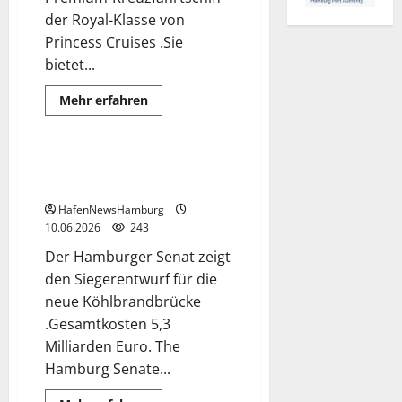
der Royal-Klasse von
Princess Cruises .Sie
bietet...
German and English language
Mehr
Mehr erfahren
Informationen
Köhlbrandbrücke
über
Kreuzfahrtschiff
Majestic
Princess
So sieht die neue
Erstanlauf
Köhlbrandbrücke aus.
in
Hamburg
HafenNewsHamburg
heute
am
10.06.2026
243
06.Juli
2026,
Der Hamburger Senat zeigt
Cruise
Center
den Siegerentwurf für die
Hafencity.
neue Köhlbrandbrücke
.Gesamtkosten 5,3
Milliarden Euro. The
Hamburg Senate...
German and English language
Speicherstadt