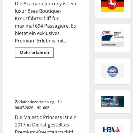
Die Azamara Journey ist ein
luxuriöses Boutique-
Kreuzfahrtschiff für
maximal 694 Passagiere. Es
bietet ein exklusives
Premium-Erlebnis mit...
Exclusive Aerial Pics
German and English language
Mehr
Mehr erfahren
Informationen
Majestic Princess
Schiffe
über
Kreuzfahrtschiff
Azamara
Journey
Kreuzfahrtschiff Majestic
am
Princess Erstanlauf in Hamburg
06.July
2026
heute am 06.Juli 2026, Cruise
in
Center Hafencity.
Hamburg,
Cruise
HafenNewsHamburg
Center
Altona.
06.07.2026
668
Die Majestic Princess ist ein
2017 in Dienst gestelltes
Premium-Kreuzfahrtschiff