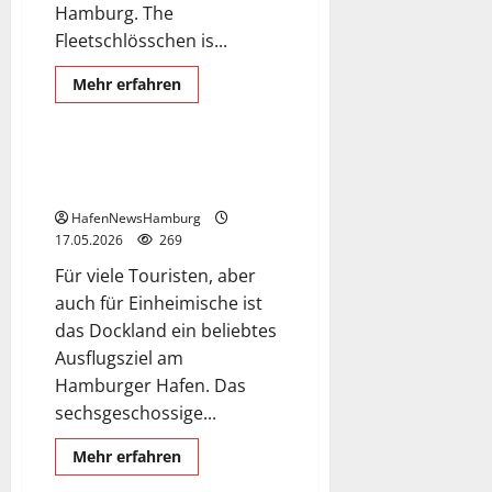
Hamburg. The
Dockland
Fleetschlösschen is...
Exclusive Aerial Pics
Fähranleger
Mehr
Mehr erfahren
Informationen
German and English language
über
Fleetschlösschen
im
Hafen.
„Dockland“ ein Bürogebäude am
Fischereihafen.
HafenNewsHamburg
17.05.2026
269
Für viele Touristen, aber
auch für Einheimische ist
das Dockland ein beliebtes
Ausflugsziel am
Bubendey-Ufer
Hamburger Hafen. Das
Exclusive Aerial Pics
sechsgeschossige...
German and English language
Lotsenhaus Seemannshöft
Mehr
Mehr erfahren
Informationen
Schiffsmeldedienst
über