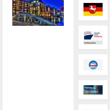
Anfang des 20.
Jahrhunderts gingen
die Windenwärter und
-wächter hier noch
ihrer Arbeit nach.
Unter einem Dach – in
einem der schönsten
und dem
meistfotografierten
Gebäude der
historischen