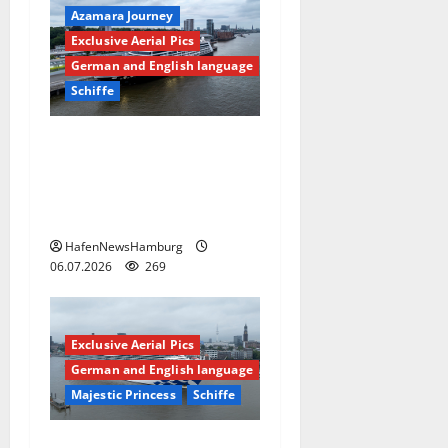
Azamara Journey
Exclusive Aerial Pics
German and English language
Schiffe
Kreuzfahrtschiff Azamara
Journey am 06.July 2026 in
Hamburg, Cruise Center
Altona.
HafenNewsHamburg
06.07.2026
269
Exclusive Aerial Pics
German and English language
Majestic Princess
Schiffe
Kreuzfahrtschiff Majestic