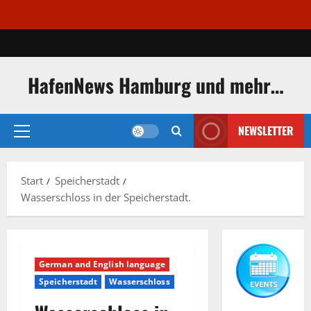
Zum
Inhalt
springen
HafenNews Hamburg und mehr…
NEWSLETTER
Primäres
Menü
Start
Speicherstadt
Wasserschloss in der Speicherstadt.
German and English language
Speicherstadt
Wasserschloss