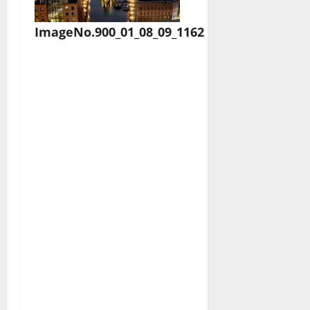
ImageNo.900_01_08_09_1162
Egal ob Teeverehrer
oder Neuling,
das Wasserschloss
Hamburg in der
Hansestadt versetzt
Groß und Klein in
Bewunderung. Es
verzaubert
eingefleischte
Hamburger wie auch
Touristen jedes Mal,
wenn sie sein
glanzvolles Äußeres –