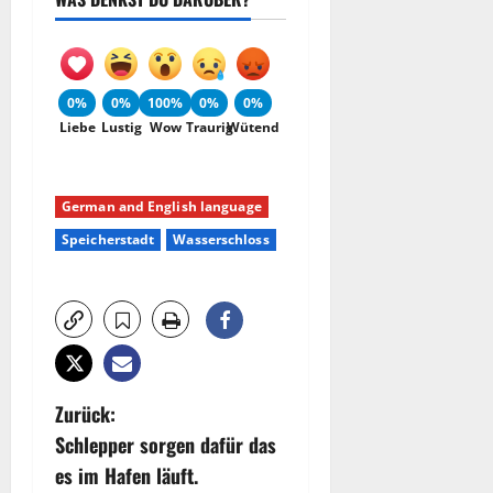
0%
0%
100%
0%
0%
Liebe
Lustig
Wow
Traurig
Wütend
German and English language
Speicherstadt
Wasserschloss
B
Zurück:
Schlepper sorgen dafür das
e
es im Hafen läuft.