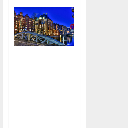
Früher verbrachten
hier die Hamburger
Hafenmitarbeiter*innen
ihre Nächte, erholten
sich zwischen den
anstrengenden
Schichten und
nannten das
Wasserschloss somit