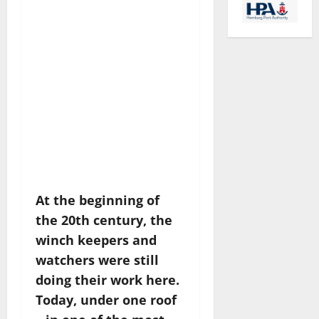
Speicherstadt –
verschmelzen heute
Gastronomie und
Handelskontor zu
einem Erlebnis.
Treten Sie ein und
erleben Sie die
Faszination Tee in all
ihren Facetten!
At the beginning of
the 20th century, the
winch keepers and
watchers were still
doing their work here.
Today, under one roof