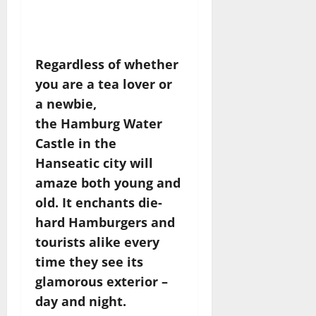
am Tag wie in der
Nacht – erblicken.
Regardless of whether
you are a tea lover or
a newbie,
the Hamburg Water
Castle in the
Hanseatic city will
amaze both young and
old. It enchants die-
hard Hamburgers and
tourists alike every
time they see its
glamorous exterior –
day and night.