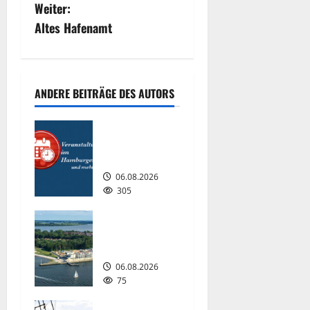
i
Weiter:
Altes Hafenamt
t
r
a
ANDERE BEITRÄGE DES AUTORS
g
Interessante
Events
s
2026.
n
06.08.2026
305
a
Premiere für
das PRIWALL
v
FESTIVAL.
i
06.08.2026
75
g
Passat