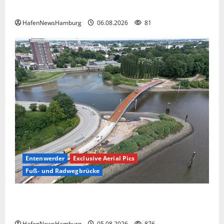
Passat Festival in Travemünde.
HafenNewsHamburg
06.08.2026
81
Entenwerder
Exclusive Aerial Pics
Fuß- und Radwegbrücke
Die neue 135 Meter lange Fuß- und Radwegbrücke
nach Entenwerder kann nicht genutzt werden!
HafenNewsHamburg
05.08.2026
876