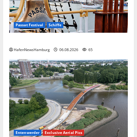
Passat Festival
Schiffe
Passat Festival in Travemünde.
HafenNewsHamburg
06.08.2026
65
Entenwerder
Exclusive Aerial Pics