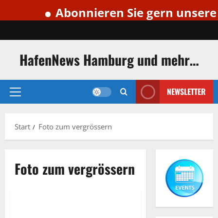
Abonnieren Sie gern unseren 
Zum
Inhalt
springen
HafenNews Hamburg und mehr…
NEWSLETTER
Primäres
Menü
Start
Foto zum vergrössern
Exclusive Aerial Pics
Foto zum vergrössern
German and English language
Foto zum vergrössern
Hafencity
Magdeburger Hafen
Magdeburger Hafen Hamburg.