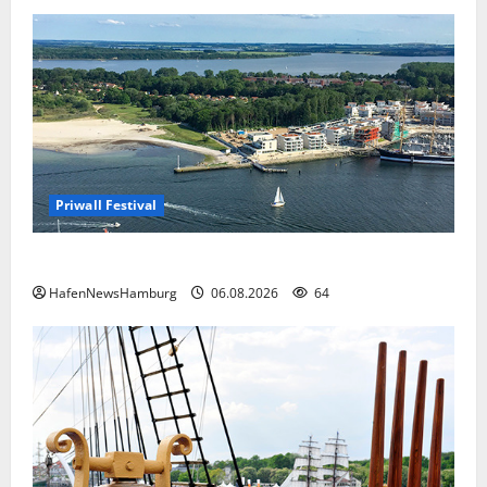
Priwall Festival
Premiere für das PRIWALL FESTIVAL.
HafenNewsHamburg
06.08.2026
64