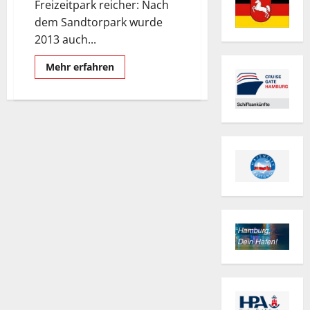
Freizeitpark reicher: Nach
dem Sandtorpark wurde
2013 auch...
Mehr
Mehr erfahren
Informationen
über
Grasbrookpark
in
der
Hafencity.