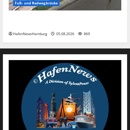
Fuß- und Radwegbrücke
Die neue 135 Meter lange Fuß- und Radwegbrücke
nach Entenwerder kann nicht genutzt werden!
HafenNewsHamburg
05.08.2026
869