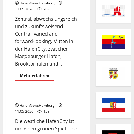
HafenNewsHamburg
11.05.2026
283
Zentral, abwechslungsreich
und zukunftsweisend.
Central, varied and
forward-looking. Mitten in
der HafenCity, zwischen
Magdeburger Hafen,
Brooktorhafen und...
Foto zum vergrössern
German and English language
Mehr
Mehr erfahren
Informationen
Grasbrookpark
Hafencity
über
Magdeburger
Hafen
Hamburg.
Grasbrookpark in der Hafencity.
HafenNewsHamburg
11.05.2026
158
Die westliche HafenCity ist
um einen grünen Spiel- und