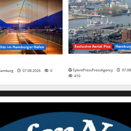
Exclusive Aerial Pics
Hambur
ghts im Hamburger Hafen
Hamburg
hts im Hamburger Hafen.
SylentPressPressAgency
07.08
Hamburg
07.08.2026
0
410