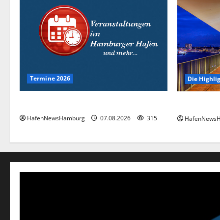
Termine 2026
Die Highli
Interessante Events 2026.
Die Highlig
HafenNewsHamburg
07.08.2026
315
HafenNews