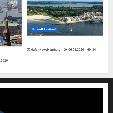
Priwall Festival
g
Premiere für das PRIWALL FESTIVAL.
HafenNewsHamburg
06.08.2026
84
.2026