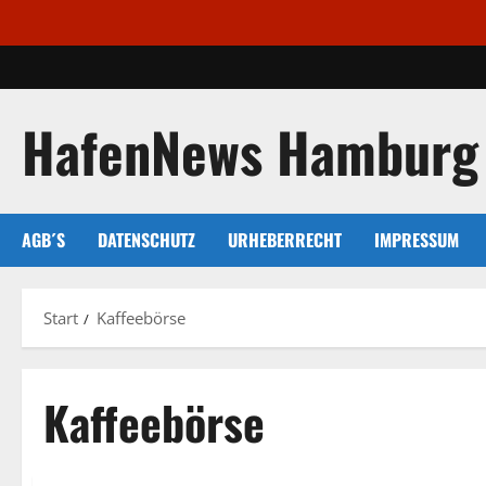
Zum
Inhalt
springen
HafenNews Hamburg
AGB´S
DATENSCHUTZ
URHEBERRECHT
IMPRESSUM
Start
Kaffeebörse
Kaffeebörse