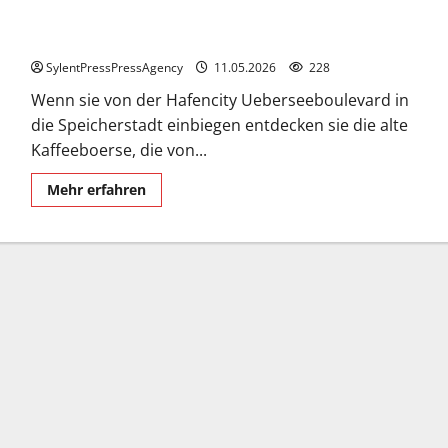
Historische Kaffeebörse in der Hamburger Speicherstadt.
SylentPressPressAgency
11.05.2026
228
Wenn sie von der Hafencity Ueberseeboulevard in
die Speicherstadt einbiegen entdecken sie die alte
Kaffeeboerse, die von...
Mehr
Mehr erfahren
Informationen
über
Historische
Kaffeebörse
in
der
Hamburger
Speicherstadt.