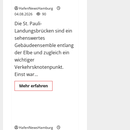
Die St. Pauli-Landungsbrücken.
in
der
HafenNewsHamburg
Hafencity
04.08.2026
90
nimmt
ihre
Die St. Pauli-
Arbeit
auf.
Landungsbrücken sind ein
sehenswertes
Gebäudeensemble entlang
der Elbe und zugleich ein
wichtiger
Verkehrsknotenpunkt.
Einst war...
Erstanlauf
Exclusive Aerial Pics
Mehr
Mehr erfahren
Informationen
Scenic Eclipse II
Schiffe
über
Die
St.
Pauli-
Superyacht „Scenic Eclipse II“
Landungsbrücken.
ist erstmals am 03.+ 04.August
2026 in Hamburg.
HafenNewsHamburg