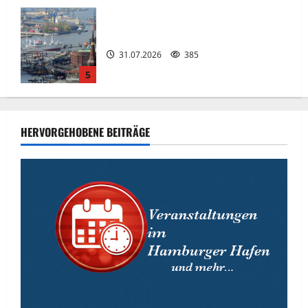
Die neue 135 Meter lange Fuß- und
Radwegbrücke nach Entenwerder kann
nicht genutzt werden!
05.08.2026
869
1
Kaputte Treppe in Hamburger Hafencity
sorgt für Ärger, die Kosten soll die
HERVORGEHOBENE BEITRÄGE
Stadt tragen.
05.08.2026
255
2
Die St. Pauli-Landungsbrücken.
04.08.2026
90
3
Superyacht „Scenic Eclipse II“ ist
erstmals am 03.+ 04.August 2026 in