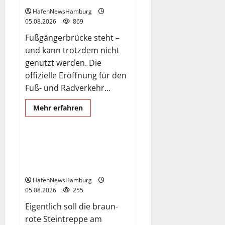
HafenNewsHamburg
05.08.2026
869
Fußgängerbrücke steht –
und kann trotzdem nicht
genutzt werden. Die
offizielle Eröffnung für den
Fuß- und Radverkehr...
Bröckeltreppe
Mehr
Mehr erfahren
Informationen
Exclusive Aerial Pics
über
Die
neue
135
Kaputte Treppe in Hamburger
Meter
Hafencity sorgt für Ärger, die
lange
Fuß-
Kosten soll die Stadt tragen.
und
Radwegbrücke
HafenNewsHamburg
nach
05.08.2026
255
Entenwerder
kann
Eigentlich soll die braun-
nicht
genutzt
rote Steintreppe am
werden!