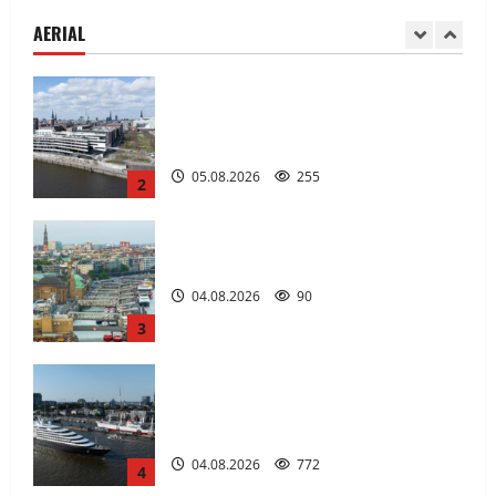
Stadt tragen.
AERIAL
05.08.2026
255
2
Die St. Pauli-Landungsbrücken.
04.08.2026
90
3
Superyacht „Scenic Eclipse II“ ist
erstmals am 03.+ 04.August 2026 in
Hamburg.
04.08.2026
772
4
Hamburg
31.07.2026
385
5