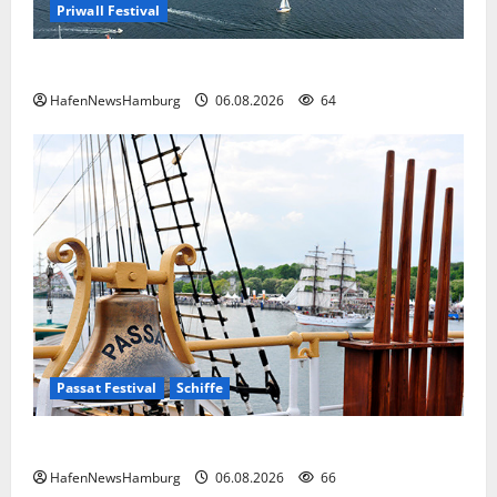
Priwall Festival
Premiere für das PRIWALL FESTIVAL.
HafenNewsHamburg
06.08.2026
64
Passat Festival
Schiffe
Passat Festival in Travemünde.
HafenNewsHamburg
06.08.2026
66