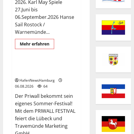
2026. Karl May Spiele
27.Juni bis
06.September.2026 Hanse
Sail Rostock /
Warnemünde...
Mehr
Mehr erfahren
Informationen
Priwall Festival
über
Interessante
Events
2026.
Premiere für das PRIWALL
FESTIVAL.
HafenNewsHamburg
06.08.2026
64
Der Priwall bekommt sein
eigenes Sommer-Festival!
Mit dem PRIWALL FESTIVAL
feiert die Lübeck und
Travemünde Marketing
GmbH...