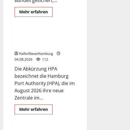
Bundes gesichert,...
Hamburg Port Authority
Mehr
Mehr erfahren
Informationen
HPA
über
Freihafenelbbrücke,
Instandsetzung
der
HPA: Neue Zentrale in der
Brücke
Hafencity nimmt ihre Arbeit
nimmt
zwölf
auf.
Jahre in
Anspruch.
HafenNewsHamburg
04.08.2026
112
Die Abkürzung HPA
bezeichnet die Hamburg
Port Authority (HPA), die im
August 2026 ihre neue
Zentrale im...
Exclusive Aerial Pics
Mehr
Mehr erfahren
Informationen
St. Pauli-Landungsbrücken
über
HPA:
Neue
Zentrale