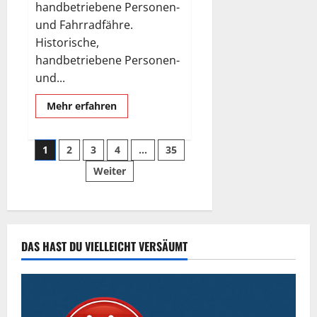
handbetriebene Personen-
und Fahrradfähre.
Historische,
handbetriebene Personen-
und...
Mehr
Mehr erfahren
Informationen
über
Die
Seitennummerierung
kleinste
1
2
3
4
…
35
Fähre
Deutschlands.
Weiter
der
Beiträge
DAS HAST DU VIELLEICHT VERSÄUMT