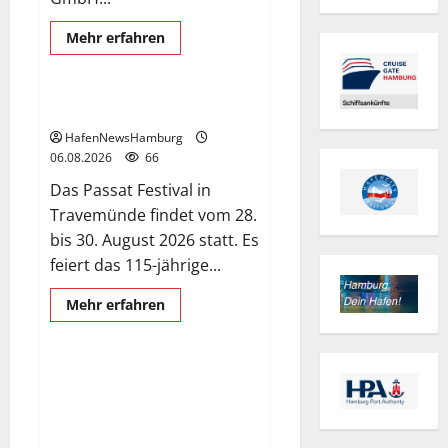
Mehr
Mehr erfahren
Informationen
Passat Festival
Schiffe
über
Premiere
für
das
Passat Festival in Travemünde.
PRIWALL
FESTIVAL.
HafenNewsHamburg
06.08.2026
66
Das Passat Festival in
Travemünde findet vom 28.
bis 30. August 2026 statt. Es
feiert das 115-jährige...
Entenwerder
Exclusive Aerial Pics
Mehr
Mehr erfahren
Informationen
Fuß- und Radwegbrücke
über
Passat
Festival
in
Die neue 135 Meter lange Fuß-
Travemünde.
und Radwegbrücke nach
Entenwerder kann nicht genutzt
werden!