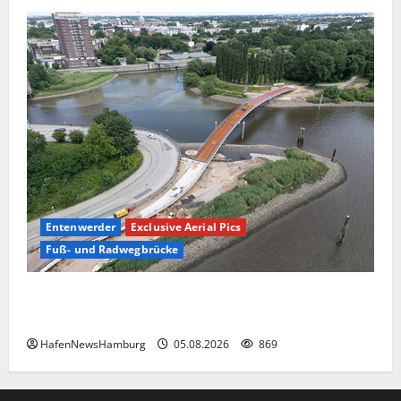
Entenwerder
Exclusive Aerial Pics
Fuß- und Radwegbrücke
Die neue 135 Meter lange Fuß- und Radwegbrücke
nach Entenwerder kann nicht genutzt werden!
HafenNewsHamburg
05.08.2026
869