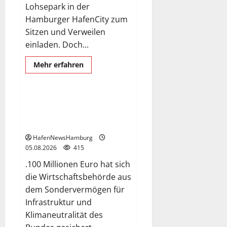
Lohsepark in der
Hamburger HafenCity zum
Sitzen und Verweilen
einladen. Doch...
Freihafenelbbrücke
Mehr
Mehr erfahren
Informationen
UpDate
über
Kaputte
Treppe
in
Freihafenelbbrücke,
Hamburger
Instandsetzung der Brücke
Hafencity
sorgt
nimmt zwölf Jahre in Anspruch.
für
Ärger,
HafenNewsHamburg
die
05.08.2026
415
Kosten
soll
.100 Millionen Euro hat sich
die
Stadt
die Wirtschaftsbehörde aus
tragen.
dem Sondervermögen für
Infrastruktur und
Klimaneutralität des