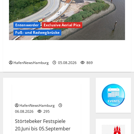
Entenwerder
Exclusive Aerial Pics
Fuß- und Radwegbrücke
Die neue 135 Meter lange Fuß- und Radwegbrücke
nach Entenwerder kann nicht genutzt werden!
HafenNewsHamburg
05.08.2026
869
Termine 2026
Interessante Events 2026.
HafenNewsHamburg
06.08.2026
295
Störtebeker Festspiele
20.Juni bis 05.September