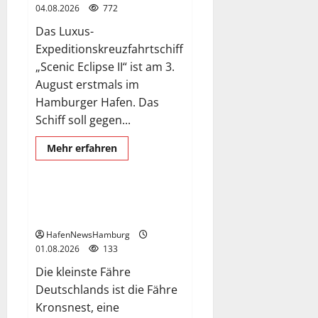
04.08.2026
772
Das Luxus-
Expeditionskreuzfahrtschiff
„Scenic Eclipse II“ ist am 3.
August erstmals im
Hamburger Hafen. Das
Schiff soll gegen...
Mehr
Mehr erfahren
Informationen
Fähre Kronsnest
über
Superyacht
„Scenic
Eclipse
Die kleinste Fähre
II“
Deutschlands.
ist
erstmals
HafenNewsHamburg
am
03.+
01.08.2026
133
04.August
2026
Die kleinste Fähre
in
Hamburg.
Deutschlands ist die Fähre
Kronsnest, eine