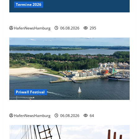
Hamburg.
Termine 2026
04.08.2026
772
4
Interessante Events 2026.
HafenNewsHamburg
06.08.2026
295
Hamburg
31.07.2026
385
5
Priwall Festival
Premiere für das PRIWALL FESTIVAL.
HafenNewsHamburg
06.08.2026
64