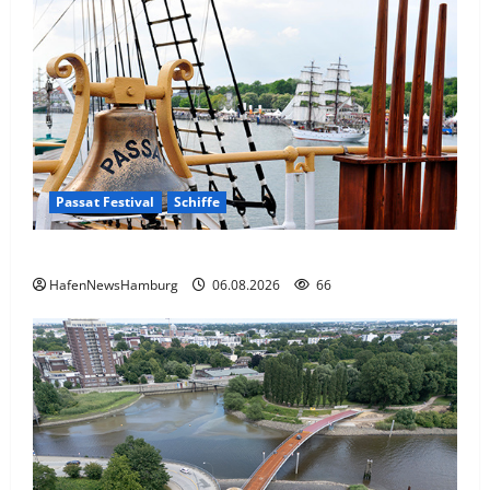
Passat Festival
Schiffe
Passat Festival in Travemünde.
HafenNewsHamburg
06.08.2026
66