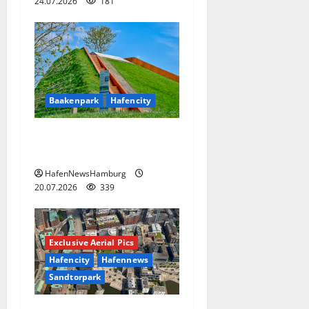
24.07.2026
181
Baakenpark
Hafencity
Der Baakenpark in der
Hafencity.
HafenNewsHamburg
20.07.2026
339
Exclusive Aerial Pics
Hafencity
Hafennews
Sandtorpark