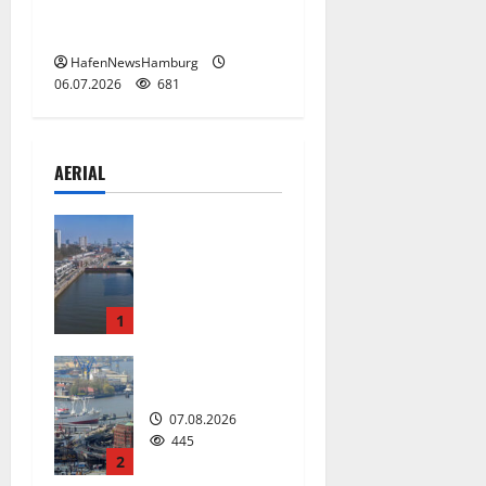
2026, Cruise Center
Hafencity.
HafenNewsHamburg
06.07.2026
681
AERIAL
Floating
Wave kommt
2027 in den
Fischereihaf
en.
1
08.08.2026
228
Hamburg
07.08.2026
445
2