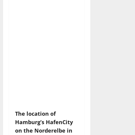
langen Baakenhafen.
Wollte man aus
Richtung Innenstadt
auf die südliche
Landzunge dieses
Hafens gelangen,
musste man dafür
bislang bis zu den
Elbbrücken
vordringen, um das
Gewässer zu
umfahren.
The location of
Hamburg’s HafenCity
on the Norderelbe in