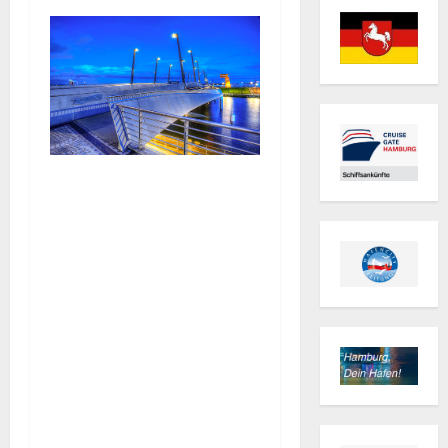
Die
Baakenhafenbrücke
ist mit 168 m
Gesamtlänge keine
Rekordbrücke, durch
ihren beweglichen
Mittelteil, der bei
Bedarf für die
Durchfahrt größerer