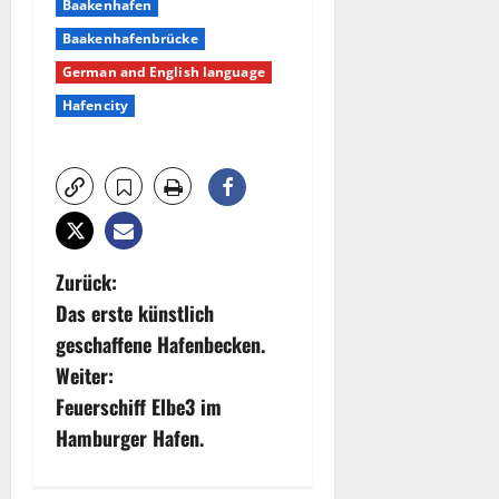
Baakenhafen
Baakenhafenbrücke
German and English language
Hafencity
B
Zurück:
Das erste künstlich
e
geschaffene Hafenbecken.
i
Weiter:
Feuerschiff Elbe3 im
t
Hamburger Hafen.
r