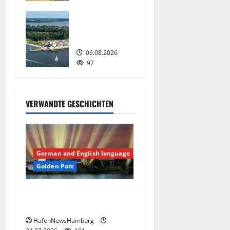
07.08.2026
o
Premiere für
0
das PRIWALL
n
FESTIVAL.
06.08.2026
97
VERWANDTE GESCHICHTEN
German and English language
Golden Port
Aus dem Hafen wird Golden
Port.
HafenNewsHamburg