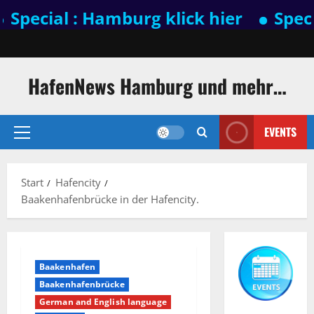
ial : Hamburg klick hier
Special : 
Zum
Inhalt
springen
HafenNews Hamburg und mehr…
EVENTS
Primäres
Menü
Start
Hafencity
Baakenhafenbrücke in der Hafencity.
Baakenhafen
Baakenhafenbrücke
German and English language