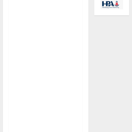
Schiffe mit dem
Tidenhub
herausgehoben
werden kann, weist sie
aber mindestens eine
(versteckte)
Besonderheit auf.
Bleibt der eine oder
andere Aspekt auch
diskussionswürdig, so
ist dem Team aus
Tragwerksplanern und
brückenerfahrenen
Architekten doch eine
wertvolle
Bereicherung der