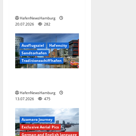
Sandtorpark in der
Hafencity.
HafenNewsHamburg
20.07.2026
282
Ausflugsziel
Hafencity
Sandtorhafen
Traditionsschiffhafen
Traditionsschiffhafen in der
Hafencity.
HafenNewsHamburg
13.07.2026
475
Azamara Journey
Exclusive Aerial Pics
German and English language