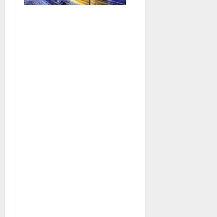
Die Lage der
Hamburger HafenCity
an der Norderelbe im
früheren Freihafen
macht den besonderen
Reiz des neuen
Stadtteils aus – ist
aber auch eine große
Herausforderung für
die Planung der
Infrastruktur. Geprägt
ist das Gebiet von vier
alten Hafenbecken, an
deren Kaikanten einst
die Stückgutfrachter