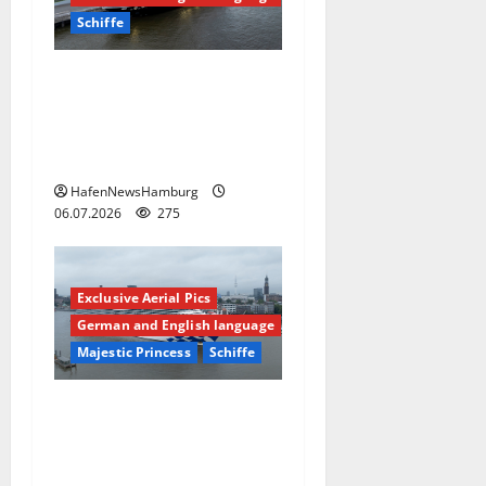
Schiffe
Kreuzfahrtschiff Azamara
Journey am 06.July 2026 in
Hamburg, Cruise Center
Altona.
HafenNewsHamburg
06.07.2026
275
Exclusive Aerial Pics
German and English language
Majestic Princess
Schiffe
Kreuzfahrtschiff Majestic
Princess Erstanlauf in
Hamburg heute am 06.Juli