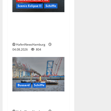
Scenic Eclipse II
Schiffe
Superyacht „Scenic Eclipse
II“ ist erstmals am 03.+
04.August 2026 in
Hamburg.
HafenNewsHamburg
04.08.2026
804
Bussard
Schiffe
Tonnenleger BUSSARD
braucht neuen Kessel.