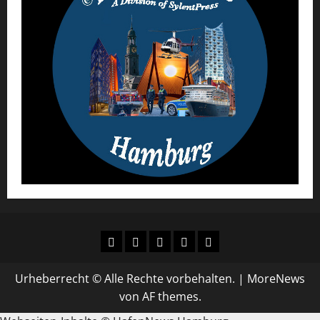
AGB
Datenschutz
Urheberrecht
Impressum
Über
´s
uns
Urheberrecht © Alle Rechte vorbehalten.
|
MoreNews
von AF themes.