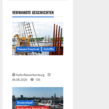
VERWANDTE GESCHICHTEN
Passat Festival
Schiffe
Passat Festival in
Travemünde.
HafenNewsHamburg
06.08.2026
105
Erstanlauf
Exclusive Aerial Pics