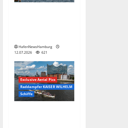
Willkommen an Bord der
MS KOI, der schwimmenden
Eventlocation, die TECHNO-
REVIVAL-PARTY auf der Elbe
am 24.Juli 2026.
HafenNewsHamburg
12.07.2026
621
Exclusive Aerial Pics
Raddampfer KAISER WILHELM
Schiffe
Raddampfer Kaiser Wilhelm
besucht Hamburg am 18.Juli
2026.