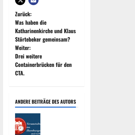
B
Zurück:
Was haben die
e
Katharinenkirche und Klaus
i
Störtebeker gemeinsam?
Weiter:
t
Drei weitere
r
Containerbrücken für den
CTA.
a
g
s
ANDERE BEITRÄGE DES AUTORS
n
Interessante
Events
a
2026.