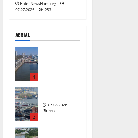
HafenNewsHamburg
07.07.2026
253
AERIAL
Floating
Wave kommt
2027 in den
Fischereihaf
en.
1
08.08.2026
228
Hamburg
07.08.2026
443
2
Die neue 135
Meter lange