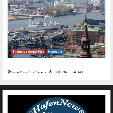
Exclusive Aerial Pics
Hamburg
Hamburg
SylentPressPressAgency
07.08.2026
443