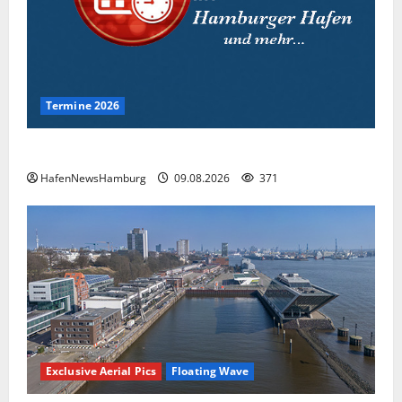
Termine 2026
Interessante Events 2026.
HafenNewsHamburg
09.08.2026
371
Exclusive Aerial Pics
Floating Wave