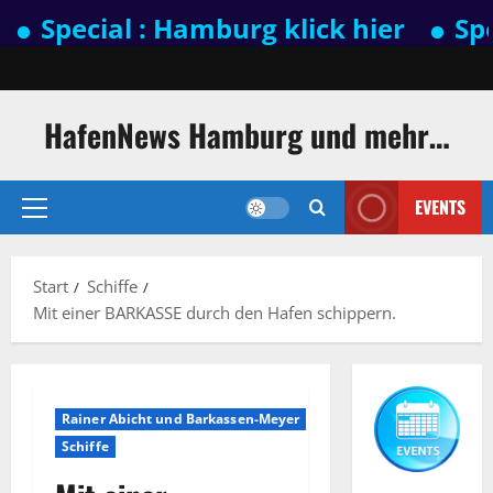
ecial : Hamburg klick hier
Special
Zum
Inhalt
springen
HafenNews Hamburg und mehr…
EVENTS
Primäres
Menü
Start
Schiffe
Mit einer BARKASSE durch den Hafen schippern.
Rainer Abicht und Barkassen-Meyer
Schiffe