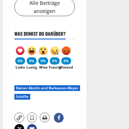
Alle Beiträge
anzeigen
WAS DENKST DU DARÜBER?
0%
0%
0%
0%
0%
Liebe
Lustig
Wow
Traurig
Wütend
Rainer Abicht und Barkassen-Meyer
Schiffe