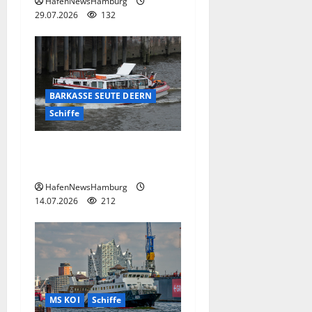
HafenNewsHamburg
29.07.2026
132
BARKASSE SEUTE DEERN
Schiffe
TRADITIONELLE BARKASSE
SEUTE DEERN.
HafenNewsHamburg
14.07.2026
212
MS KOI
Schiffe