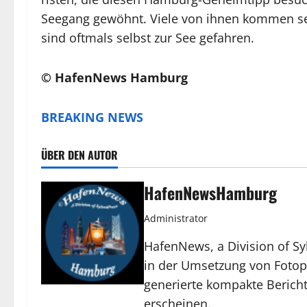
See­gang ge­wöhnt. Vie­le von ih­nen kom­men se
sind oft­mals selbst zur See ge­fah­ren.
© HafenNews Hamburg
BREAKING NEWS
ÜBER DEN AUTOR
HafenNewsHamburg
Administrator
HafenNews, a Division of Sy
in der Umsetzung von Fotop
generierte kompakte Bericht
erscheinen.