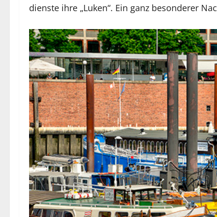
diens­te ihre „Lu­ken“. Ein ganz be­son­de­rer Na