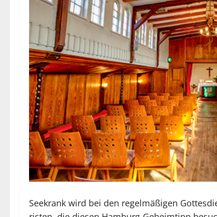
See­krank wird bei den re­gel­mä­ßi­gen Got­te
ris­ten, die die­sen Ham­burg-Ge­heim­tipp be­su­