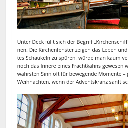
Un­ter Deck füllt sich der Be­griff „Kir­chen­schif
nen. Die Kir­chen­fens­ter zei­gen das Le­ben un
tes Schau­keln zu spü­ren, wür­de man kaum ver­m
noch das In­ne­re ei­nes Fracht­kahns ge­we­sen w
wahrs­ten Sinn oft für be­we­gen­de Mo­men­te –
Weih­nach­ten, wenn der Ad­vents­kranz sanft s