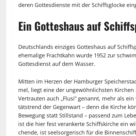
deren Gottesdienste mit der Schiffsglocke ein
Ein Gotteshaus auf Schiffs
Deutschlands einziges Gotteshaus auf Schiffs
ehemalige Frachtkahn wurde 1952 zur schwim
Gottesdienst auf dem Wasser.
Mit­ten im Her­zen der Ham­bur­ger Speicherstad
mel, liegt eine der un­ge­wöhn­lichs­ten Kir­chen 
Ver­trau­ten auch „Flu­si“ ge­nannt, mehr als ein Un
täts­trend der Ge­gen­wart – denn die Kir­che könn
Be­we­gung statt Still­stand – pas­send zum Le­b
ist die hier fest ver­an­ker­te Schiff­skir­che ein wi
chen­de, ist seel­sor­ge­risch für die Binnenschif­