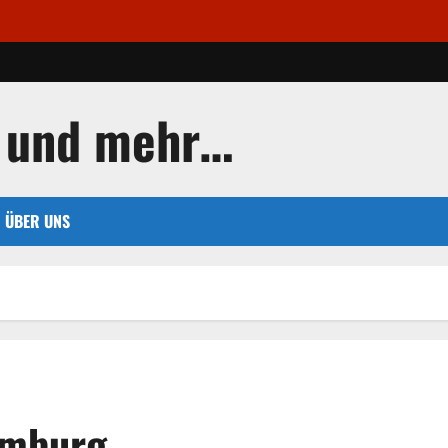
 und mehr…
ÜBER UNS
amburg.