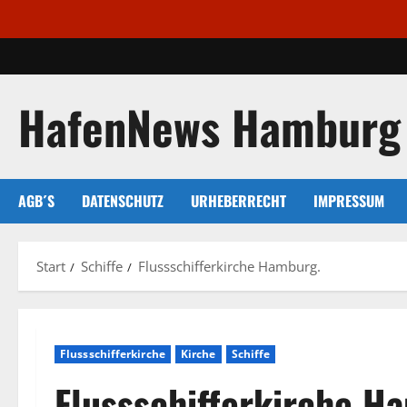
Zum
Inhalt
springen
HafenNews Hamburg
AGB´S
DATENSCHUTZ
URHEBERRECHT
IMPRESSUM
Start
Schiffe
Flussschifferkirche Hamburg.
Flussschifferkirche
Kirche
Schiffe
Flussschifferkirche H