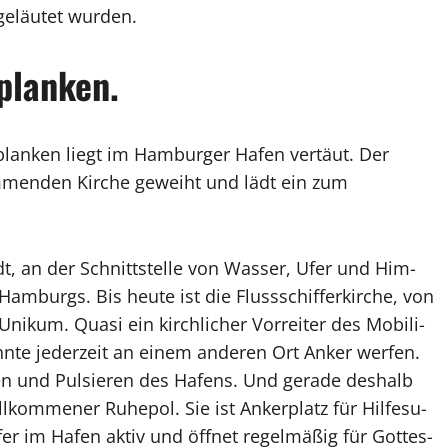
geläutet wurden.
planken.
planken liegt im Hamburger Hafen vertäut. Der
menden Kirche geweiht und lädt ein zum
t, an der Schnitt­stel­le von Wa­sser, Ufer und Him­
Ham­burgs. Bis heu­te ist die Fluss­schif­fer­kir­che, von
i­kum. Qua­si ein kirch­li­cher Vor­rei­ter des Mo­bi­li­
­te je­der­zeit an ei­nem an­de­ren Ort An­ker wer­fen.
en und Pul­sie­ren des Ha­fens. Und ge­ra­de des­halb
ll­kom­me­ner Ru­he­pol. Sie ist An­ker­platz für Hil­fe­su­
fer im Ha­fen ak­tiv und öff­net re­gel­mä­ßig für Got­tes­