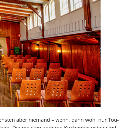
s­diens­ten aber niemand – wenn, dann wohl nur Tou­
chen. Die meis­ten an­de­ren Kir­chen­be­su­cher sind