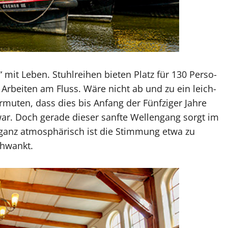
f“ mit Le­ben. Stuhl­rei­hen bie­ten Platz für 130 Per­so­
d Ar­bei­ten am Fluss. Wäre nicht ab und zu ein leich­
u­ten, dass dies bis An­fang der Fünf­zi­ger Jah­re
ar. Doch ge­ra­de die­ser sanf­te Wel­len­gang sorgt im
 ganz at­mo­sphä­risch ist die Stim­mung etwa zu
chwankt.