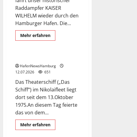
fährt unser historischer
auf
der
Raddampfer KAISER
Elbe
am
WILHELM wieder durch den
24.Juli
2026.
Hamburger Hafen. Die...
Das Theaterschiff
Mehr
Mehr erfahren
Informationen
Schiffe
über
Raddampfer
Kaiser
Wilhelm
Theaterschiff Hamburg.
besucht
Hamburg
HafenNewsHamburg
am
12.07.2026
651
18.Juli
2026.
Das Theaterschiff („Das
Schiff“) im Nikolaifleet liegt
dort seit dem 13.Oktober
1975.An diesem Tag feierte
Azamara Journey
das von dem...
Exclusive Aerial Pics
German and English language
Mehr
Mehr erfahren
Informationen
Schiffe
über