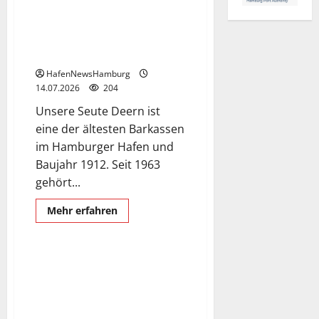
Schiffe
über
Tonnenleger
BUSSARD
braucht
TRADITIONELLE BARKASSE
neuen
SEUTE DEERN.
Kessel.
HafenNewsHamburg
14.07.2026
204
Unsere Seute Deern ist
eine der ältesten Barkassen
im Hamburger Hafen und
Baujahr 1912. Seit 1963
gehört...
Mehr
Mehr erfahren
Informationen
MS KOI
Schiffe
über
TRADITIONELLE
BARKASSE
SEUTE
Willkommen an Bord der MS
DEERN.
KOI, der schwimmenden
Eventlocation, die TECHNO-
REVIVAL-PARTY auf der Elbe am