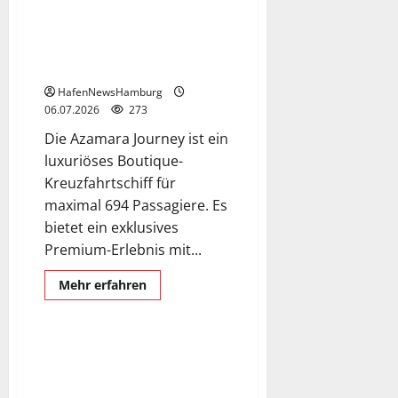
Theaterschiff
Hamburg.
Kreuzfahrtschiff Azamara
Journey am 06.July 2026 in
Hamburg, Cruise Center Altona.
HafenNewsHamburg
06.07.2026
273
Die Azamara Journey ist ein
luxuriöses Boutique-
Kreuzfahrtschiff für
maximal 694 Passagiere. Es
bietet ein exklusives
Premium-Erlebnis mit...
Exclusive Aerial Pics
German and English language
Mehr
Mehr erfahren
Informationen
Majestic Princess
Schiffe
über
Kreuzfahrtschiff
Azamara
Journey
Kreuzfahrtschiff Majestic
am
Princess Erstanlauf in Hamburg
06.July
2026
heute am 06.Juli 2026, Cruise
in