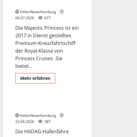
Center Hafencity.
Hamburg,
Cruise
HafenNewsHamburg
Center
Altona.
06.07.2026
677
Die Majestic Princess ist ein
2017 in Dienst gestelltes
Premium-Kreuzfahrtschiff
der Royal-Klasse von
Princess Cruises .Sie
bietet...
Exclusive Aerial Pics
Mehr
Mehr erfahren
Informationen
Hamburgensie
Schiffe
über
Kreuzfahrtschiff
Majestic
Princess
Hadag-Fähre „Hamburgensie“
Erstanlauf
macht Lufthansa-Werbung.
in
Hamburg
HafenNewsHamburg
heute
am
23.06.2026
387
06.Juli
2026,
Die HADAG-Hafenfähre
Cruise