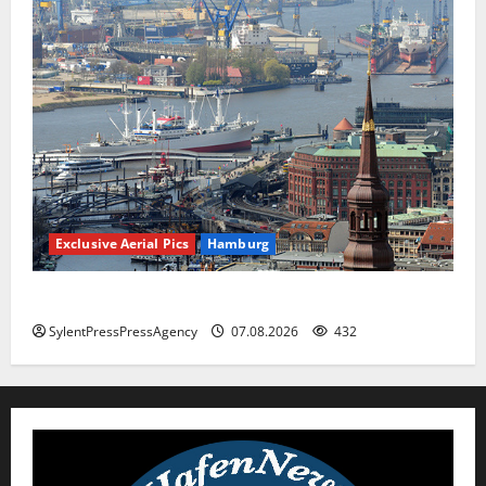
Exclusive Aerial Pics
Hamburg
Hamburg
SylentPressPressAgency
07.08.2026
432