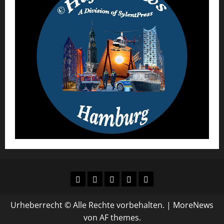
AGB
Datenschutz
Urheberrecht
Impressum
Über
´s
uns
Urheberrecht © Alle Rechte vorbehalten.
|
MoreNews
von AF themes.