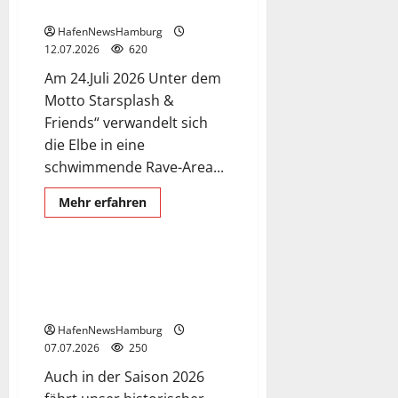
24.Juli 2026.
HafenNewsHamburg
12.07.2026
620
Am 24.Juli 2026 Unter dem
Motto Starsplash &
Friends“ verwandelt sich
die Elbe in eine
schwimmende Rave-Area...
Exclusive Aerial Pics
Raddampfer KAISER WILHELM
Mehr
Mehr erfahren
Informationen
Schiffe
über
Willkommen
an
Bord
Raddampfer Kaiser Wilhelm
der
besucht Hamburg am 18.Juli
MS
KOI,
2026.
der
schwimmenden
HafenNewsHamburg
Eventlocation,
07.07.2026
250
die
TECHNO-
Auch in der Saison 2026
REVIVAL-
PARTY