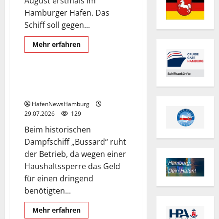
August erstmals im
Hamburger Hafen. Das
Schiff soll gegen...
Mehr
Mehr erfahren
Informationen
Bussard
Schiffe
über
Superyacht
„Scenic
Eclipse
Tonnenleger BUSSARD braucht
II“
neuen Kessel.
ist
erstmals
HafenNewsHamburg
am
03.+
29.07.2026
129
04.August
2026
Beim historischen
in
Hamburg.
Dampfschiff „Bussard“ ruht
der Betrieb, da wegen einer
Haushaltssperre das Geld
für einen dringend
benötigten...
BARKASSE SEUTE DEERN
Mehr
Mehr erfahren
Informationen