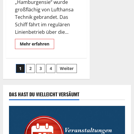
Center
„Hamburgensie“ wurde
Hafencity.
großflächig von Lufthansa
Technik gebrandet. Das
Schiff fährt im regulären
Linienbetrieb über die...
Mehr
Mehr erfahren
Informationen
über
Hadag-
Fähre
„Hamburgensie“
Seitennummerierung
1
2
3
4
Weiter
macht
Lufthansa-
Werbung.
der
Beiträge
DAS HAST DU VIELLEICHT VERSÄUMT