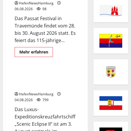
HafenNewsHamburg
06.08.2026
98
Das Passat Festival in
Travemünde findet vom 28.
bis 30. August 2026 statt. Es
feiert das 115-jährige...
Erstanlauf
Exclusive Aerial Pics
Mehr
Mehr erfahren
Informationen
Scenic Eclipse II
Schiffe
über
Passat
Festival
in
Superyacht „Scenic Eclipse II“
Travemünde.
ist erstmals am 03.+ 04.August
2026 in Hamburg.
HafenNewsHamburg
04.08.2026
799
Das Luxus-
Expeditionskreuzfahrtschiff
„Scenic Eclipse II“ ist am 3.