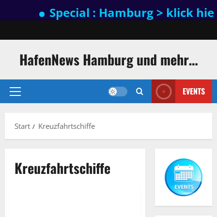
Special : Hamburg > klick hier
Zum
Inhalt
springen
HafenNews Hamburg und mehr…
EVENTS
Primäres
Menü
Start
Kreuzfahrtschiffe
Exclusive Aerial Pics
Kreuzfahrtschiffe
Kreuzfahrtschiffe
MS Amadea
Schiffe
Die MS Amadea, bekannt als das