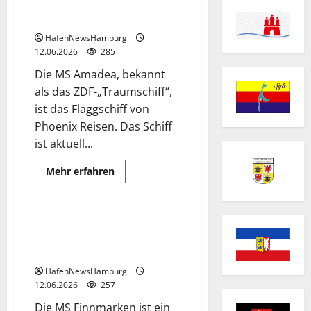
ZDF-„Traumschiff“am 12.Juni
2026 in Hamburg.
HafenNewsHamburg
12.06.2026
285
Die MS Amadea, bekannt
als das ZDF-„Traumschiff“,
ist das Flaggschiff von
Phoenix Reisen. Das Schiff
ist aktuell...
Exclusive Aerial Pics
Kreuzfahrtschiffe
Mehr
Mehr erfahren
Informationen
MS Finnmarken
Schiffe
über
Die
MS
Amadea,
MS Finnmarken besucht
bekannt
regelmässig Hamburg.Am
als
das
12.Juni 2026 in der Hansestadt.
ZDF-
„Traumschiff“am
HafenNewsHamburg
12.Juni
12.06.2026
257
2026
in
Die MS Finnmarken ist ein
Hamburg.