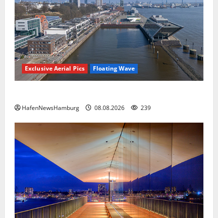
Exclusive Aerial Pics
Floating Wave
Floating Wave kommt 2027 in den Fischereihafen.
HafenNewsHamburg
08.08.2026
239