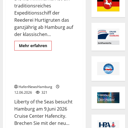
traditionsreiches
Expeditionsschiff der
Reederei Hurtigruten das
Erstanläufe 2026
ganzjährig ab Hamburg auf
Exclusive Aerial Pics
der klassischen...
Kreuzfahrtschiffe
Liberty of the Seas
Mehr
Mehr erfahren
Informationen
Schiffe
über
MS
Finnmarken
besucht
Erstanlauf „Liberty of the Seas“
regelmässig
war am 09.Juni zu Besuch in
Hamburg.Am
12.Juni
Hamburg.
2026
in
HafenNewsHamburg
der
12.06.2026
321
Hansestadt.
Liberty of the Seas besucht
Hamburg am 9.Juni 2026
Cruise Center Hafencity.
Brechen Sie mit der neu...