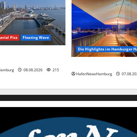
erial Pics
Floating Wave
Die Highlights im Hamburger H
ave kommt 2027 in den
fen.
Die Highlights im Hamburger
Hamburg
08.08.2026
215
HafenNewsHamburg
07.08.2