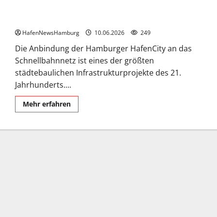
U-Bahn Hafencity im Rückblick.
HafenNewsHamburg
10.06.2026
249
Die Anbindung der Hamburger HafenCity an das
Schnellbahnnetz ist eines der größten
städtebaulichen Infrastrukturprojekte des 21.
Jahrhunderts....
Mehr
Mehr erfahren
Informationen
über
U-
Bahn
Hafencity
im
Rückblick.