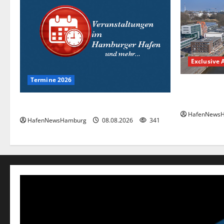
Exclusive A
Termine 2026
Floating W
Fischereiha
Interessante Events 2026.
HafenNews
HafenNewsHamburg
08.08.2026
341