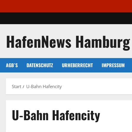
Zum
Inhalt
springen
HafenNews Hamburg
AGB´S
DATENSCHUTZ
URHEBERRECHT
IMPRESSUM
Start
U-Bahn Hafencity
U-Bahn Hafencity