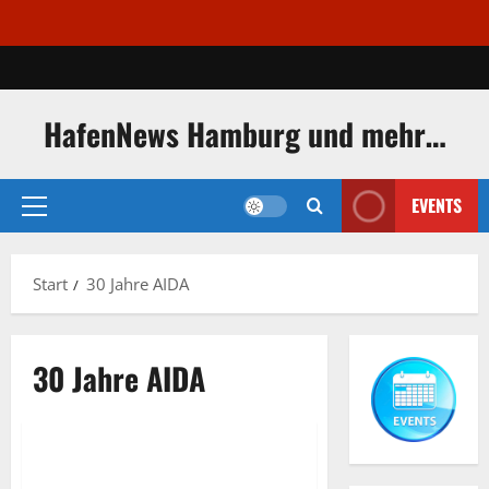
Zum
Inhalt
springen
HafenNews Hamburg und mehr…
EVENTS
Primäres
Menü
Start
30 Jahre AIDA
30 Jahre AIDA
30 Jahre AIDA
AIDAcara
Schiffe
30 Jahre AIDA.