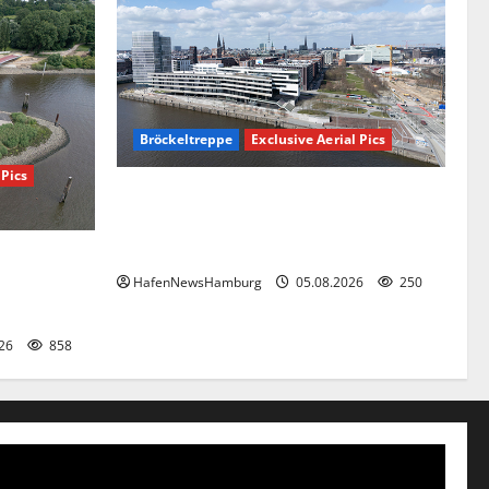
Bröckeltreppe
Exclusive Aerial Pics
 Pics
Kaputte Treppe in Hamburger Hafencity
sorgt für Ärger, die Kosten soll die Stadt
tragen.
ß- und
HafenNewsHamburg
05.08.2026
250
rder kann
026
858