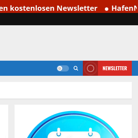
tenlosen Newsletter
HafenNews jet
NEWSLETTER