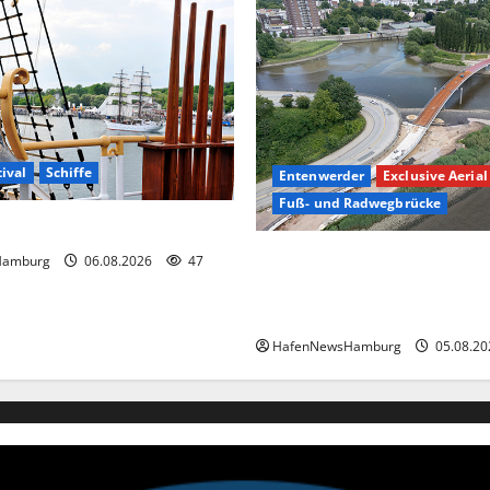
tival
Schiffe
Entenwerder
Exclusive Aerial
Fuß- und Radwegbrücke
ival in Travemünde.
Die neue 135 Meter lange Fu
Hamburg
06.08.2026
47
Radwegbrücke nach Entenwe
nicht genutzt werden!
HafenNewsHamburg
05.08.2