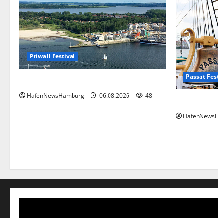
Priwall Festival
Passat Fes
Premiere für das PRIWALL FESTIVAL.
HafenNewsHamburg
06.08.2026
48
Passat Fest
HafenNews