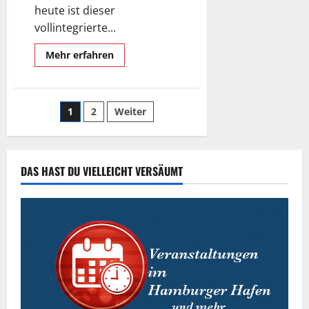
heute ist dieser
vollintegrierte...
Mehr
Mehr erfahren
Informationen
über
Norderwerft
Hamburg.
Seitennummerierung
1
2
Weiter
der
Beiträge
DAS HAST DU VIELLEICHT VERSÄUMT