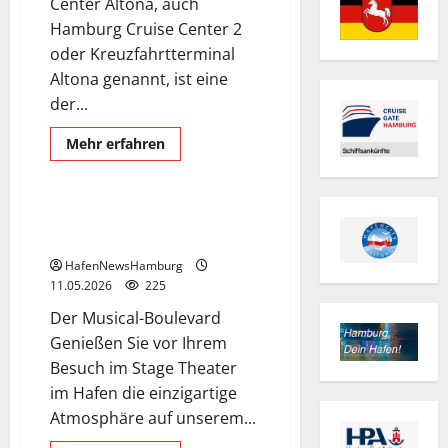
Center Altona, auch
Hamburg Cruise Center 2
oder Kreuzfahrtterminal
Altona genannt, ist eine
Exclusive Aerial Pics
der...
German and English language
Hafennews
Mehr
Mehr erfahren
Informationen
Musical Boulevard Hamburg
über
Hamburg
Cruise
Center
Musical-Boulevard im
Altona.
Hamburger Hafen.
HafenNewsHamburg
11.05.2026
225
Der Musical-Boulevard
Genießen Sie vor Ihrem
Besuch im Stage Theater
im Hafen die einzigartige
Atmosphäre auf unserem...