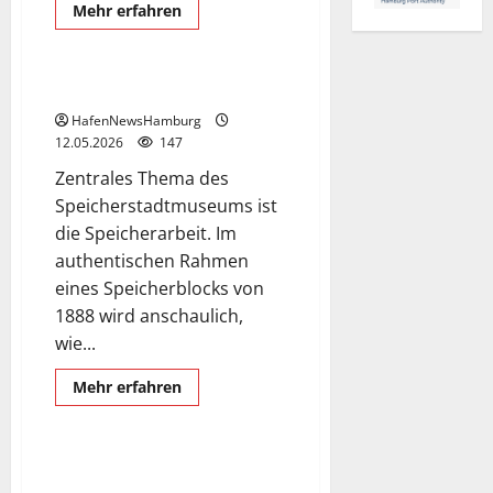
Museum
Speicherstadt
Mehr
Mehr erfahren
Informationen
Speicherstadtmuseum
über
Musical-
Boulevard
im
Speicherstadtmuseum.
Hamburger
Hafen.
HafenNewsHamburg
12.05.2026
147
Zentrales Thema des
Speicherstadtmuseums ist
die Speicherarbeit. Im
authentischen Rahmen
eines Speicherblocks von
1888 wird anschaulich,
wie...
AUTOMUSEUM PROTOTYP
Mehr
Mehr erfahren
Informationen
Museum
über
Speicherstadtmuseum.
AUTOMUSEUM PROTOTYP in der
Hafencity.