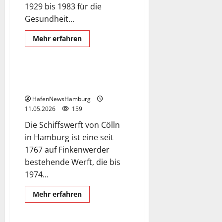
1929 bis 1983 für die
Gesundheit...
Finkenwerder
Schiffswerft
Mehr
Mehr erfahren
Informationen
Schiffswerft Cölln
über
Hafendockter.
Schiffswerft Cölln
Finkenwerder.
HafenNewsHamburg
11.05.2026
159
Die Schiffswerft von Cölln
in Hamburg ist eine seit
1767 auf Finkenwerder
bestehende Werft, die bis
Exclusive Aerial Pics
1974...
Marine Service Brandt
Schiffswerft
Mehr
Mehr erfahren
Informationen
Werft in Oortkaten
über
Schiffswerft
Cölln