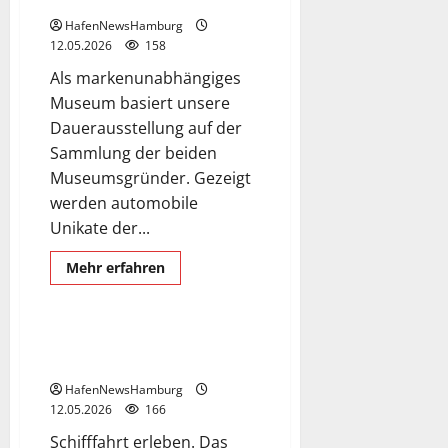
HafenNewsHamburg
12.05.2026
158
Als markenunabhängiges
Museum basiert unsere
Dauerausstellung auf der
Sammlung der beiden
Museumsgründer. Gezeigt
werden automobile
Unikate der...
Ausflugsziel
Hafencity
Internationales Maritimes Museum Hamburg.
Mehr
Mehr erfahren
Informationen
Museum
über
AUTOMUSEUM
PROTOTYP
in
Schiffahrtsmuseum „Maritimes
der
Museum“.
Hafencity.
HafenNewsHamburg
12.05.2026
166
Schifffahrt erleben. Das