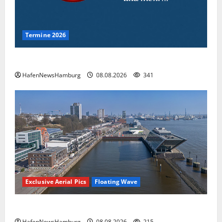
Termine 2026
Interessante Events 2026.
HafenNewsHamburg
08.08.2026
341
Exclusive Aerial Pics
Floating Wave
Floating Wave kommt 2027 in den Fischereihafen.
HafenNewsHamburg
08.08.2026
215