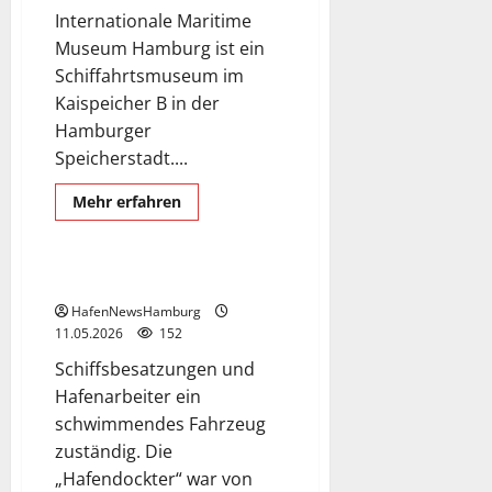
Internationale Maritime
Museum Hamburg ist ein
Schiffahrtsmuseum im
Kaispeicher B in der
Hamburger
Speicherstadt....
Mehr
Mehr erfahren
Informationen
Hafendockter
Schiffe
über
Schiffahrtsmuseum
„Maritimes
Museum“.
Hafendockter.
HafenNewsHamburg
11.05.2026
152
Schiffsbesatzungen und
Hafenarbeiter ein
schwimmendes Fahrzeug
zuständig. Die
„Hafendockter“ war von