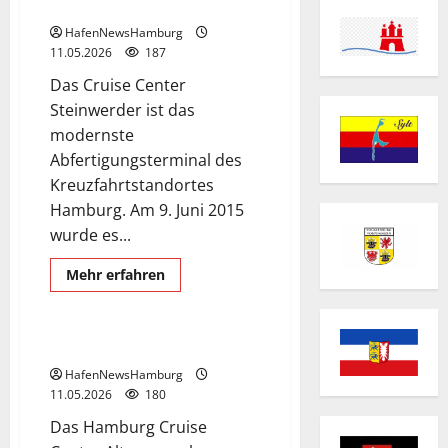
Steinwerder.
HafenNewsHamburg
11.05.2026
187
Das Cruise Center
Steinwerder ist das
modernste
Abfertigungsterminal des
Kreuzfahrtstandortes
Hamburg. Am 9. Juni 2015
wurde es...
Cruise Center
Cruise Center Altona
Mehr
Mehr erfahren
Informationen
Exclusive Aerial Pics
über
Hamburg
Cruise
Center
Hamburg Cruise Center Altona.
Steinwerder.
HafenNewsHamburg
11.05.2026
180
Das Hamburg Cruise