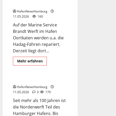
Finkenwerder.
Die kleine Werft in Oortkaten.
HafenNewsHamburg
11.05.2026
160
Auf der Marine Service
Brandt Werft im Hafen
Oortkaten werden u.a. die
Hadag-Fähren repariert.
Exclusive Aerial Pics
Derzeit liegt dort...
Hafen
Hafennews
Norderwerft
Mehr
Mehr erfahren
Informationen
Schiffswerft
über
Die
kleine
Werft
Norderwerft Hamburg.
in
Oortkaten.
HafenNewsHamburg
11.05.2026
0
179
Seit mehr als 100 Jahren ist
die Norderwerft Teil des
Hamburger Hafens. Bis