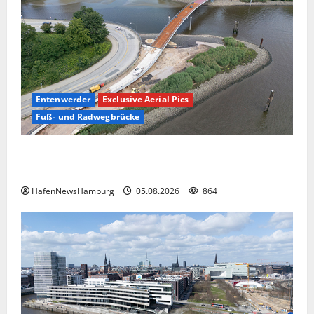
Entenwerder
Exclusive Aerial Pics
Fuß- und Radwegbrücke
Die neue 135 Meter lange Fuß- und Radwegbrücke
nach Entenwerder kann nicht genutzt werden!
HafenNewsHamburg
05.08.2026
864