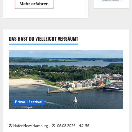
Mehr
Mehr erfahren
Informationen
über
Hamburg
Cruise
Center
Altona.
DAS HAST DU VIELLEICHT VERSÄUMT
Priwall Festival
Premiere für das PRIWALL FESTIVAL.
HafenNewsHamburg
06.08.2026
56