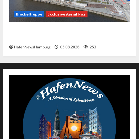
Bröckeltreppe
Exclusive Aerial Pics
Kaputte Treppe in Hamburger Hafencity sorgt für
Ärger, die Kosten soll die Stadt tragen.
HafenNewsHamburg
05.08.2026
253