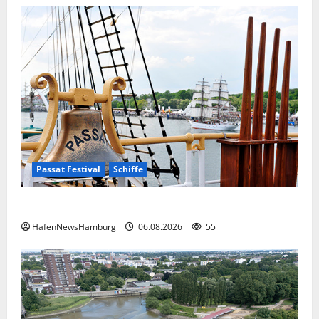
Passat Festival
Schiffe
Passat Festival in Travemünde.
HafenNewsHamburg
06.08.2026
55