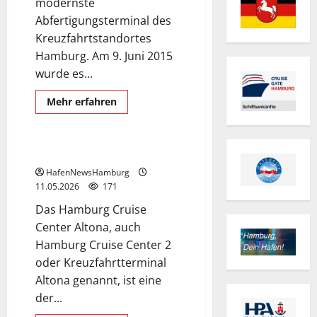
modernste
Abfertigungsterminal des
Kreuzfahrtstandortes
Hamburg. Am 9. Juni 2015
wurde es...
Cruise Center
Cruise Center Altona
Mehr
Mehr erfahren
Informationen
Exclusive Aerial Pics
über
Hamburg
Cruise
Center
Hamburg Cruise Center Altona.
Steinwerder.
HafenNewsHamburg
11.05.2026
171
Das Hamburg Cruise
Center Altona, auch
Hamburg Cruise Center 2
oder Kreuzfahrtterminal
Altona genannt, ist eine
der...