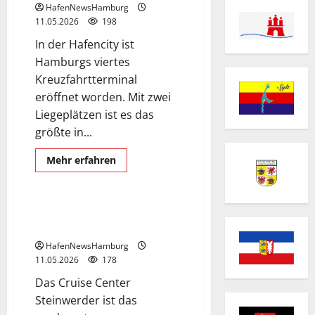
HafenNewsHamburg
11.05.2026
198
In der Hafencity ist
Hamburgs viertes
Kreuzfahrtterminal
eröffnet worden. Mit zwei
Liegeplätzen ist es das
größte in...
Cruise Center
Mehr
Mehr erfahren
Informationen
Cruise Center Steinwerder
über
Cruise
Center
Hafencity.
Hamburg Cruise Center
Steinwerder.
HafenNewsHamburg
11.05.2026
178
Das Cruise Center
Steinwerder ist das