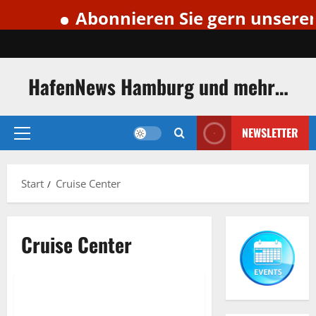
Abonnieren Sie gern unseren k
Zum
Inhalt
springen
HafenNews Hamburg und mehr…
NEWSLETTER
Primäres
Menü
Start
Cruise Center
Cruise Center
Cruise Center
Cruise Center Hafencity
Cruise Center Hafencity.