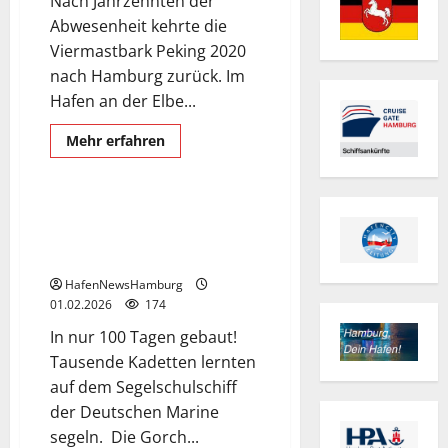
Nach Jahrzehnten der
Abwesenheit kehrte die
Viermastbark Peking 2020
Gorch Fock I
nach Hamburg zurück. Im
Mecklenburg-Vorpommern
Hafen an der Elbe...
Museumsschiff
Segelschulschiff
Mehr
Mehr erfahren
Informationen
Stralsund
über
Viermaststahlbark
„PEKING“
im
Segelschulschiff Gorch Fock I in
Hansahafen
Stralsund, ein Besuch lohnt
in
Hamburg.
sich.
HafenNewsHamburg
01.02.2026
174
In nur 100 Tagen gebaut!
Tausende Kadetten lernten
auf dem Segelschulschiff
der Deutschen Marine
Dresden
segeln. Die Gorch...