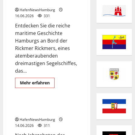
ein Besuch der sich lohnt.
HafenNewsHamburg
16.06.2026
331
Entdecken Sie die reiche
maritime Geschichte
Hamburgs an Bord der
Rickmer Rickmers, eines
atemberaubenden
Exclusive Aerial Pics
dreimastigen Segelschiffes,
Hansahafen
das...
Museumsschiff
Schiffe
Segelschiff
Mehr
Mehr erfahren
Informationen
Viermaststahlbark PEKING
über
Segelschiff
Rickmer
Rickmers,
Viermaststahlbark „PEKING“ im
ein
Hansahafen in Hamburg.
Besuch
der
HafenNewsHamburg
sich
lohnt.
14.06.2026
311