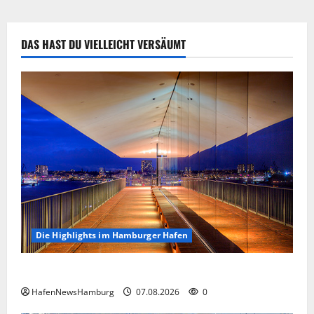
ein
Besuch
der
sich
DAS HAST DU VIELLEICHT VERSÄUMT
lohnt.
Die Highlights im Hamburger Hafen
Die Highlights im Hamburger Hafen.
HafenNewsHamburg
07.08.2026
0