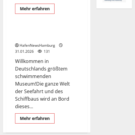
Mecklenburg-Vorpommern
Museumsschiff
Rostock
Mehr
Mehr erfahren
Informationen
Schifffahrtsmuseum
über
Segelschulschiff
Gorch
Fock
Schifffahrtsmuseum Rostock,
I
ein Besuch der sich lohnt.
in
Stralsund,
HafenNewsHamburg
ein
Besuch
31.01.2026
131
lohnt
sich.
Willkommen in
Deutschlands größtem
schwimmenden
Museum!Die ganze Welt
der Seefahrt und des
Schiffbaus wird an Bord
dieses...
Mehr
Mehr erfahren
Informationen
über
Schifffahrtsmuseum
Rostock,