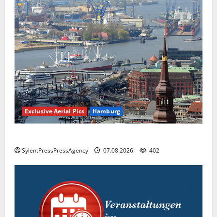
Exclusive Aerial Pics
Hamburg
Hamburg
SylentPressPressAgency
07.08.2026
402