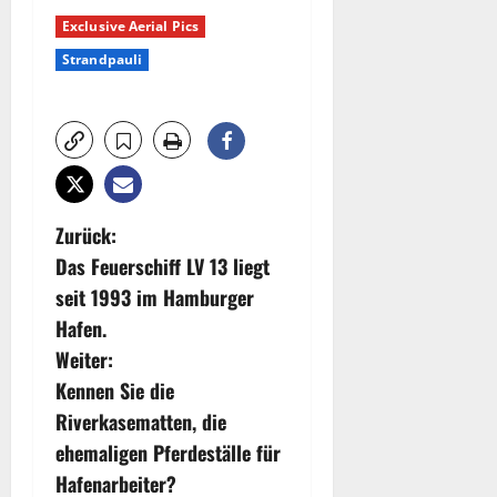
Exclusive Aerial Pics
Strandpauli
B
Zurück:
Das Feuerschiff LV 13 liegt
e
seit 1993 im Hamburger
i
Hafen.
Weiter:
t
Kennen Sie die
r
Riverkasematten, die
ehemaligen Pferdeställe für
a
Hafenarbeiter?