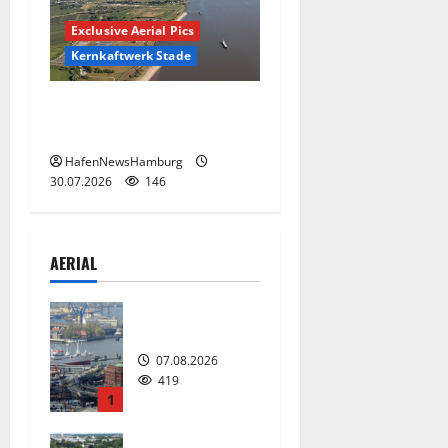
Exclusive Aerial Pics
Kernkaftwerk Stade
Kernkraftwerk Stade bald
Geschichte.
HafenNewsHamburg
30.07.2026
146
AERIAL
Hamburg
07.08.2026
419
1
Die neue 135