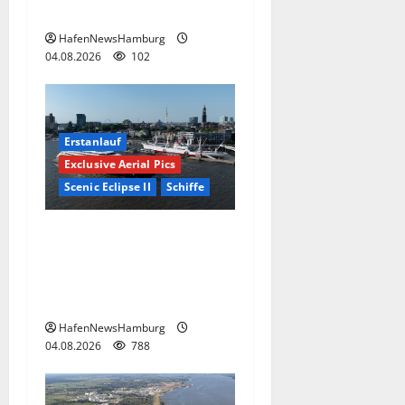
Landungsbrücken.
HafenNewsHamburg
04.08.2026
102
Erstanlauf
Exclusive Aerial Pics
Scenic Eclipse II
Schiffe
Superyacht „Scenic Eclipse
II“ ist erstmals am 03.+
04.August 2026 in
Hamburg.
HafenNewsHamburg
04.08.2026
788