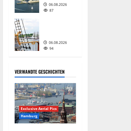
06.08.2026
n
87
Passat
Festival in
Travemünde.
06.08.2026
94
VERWANDTE GESCHICHTEN
Exclusive Aerial Pics
Hamburg