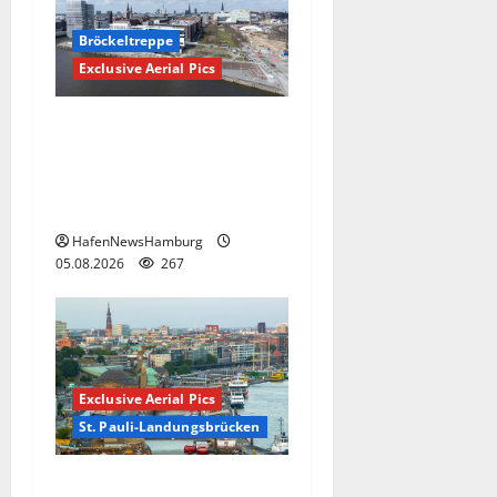
Bröckeltreppe
Exclusive Aerial Pics
Kaputte Treppe in
Hamburger Hafencity sorgt
für Ärger, die Kosten soll
die Stadt tragen.
HafenNewsHamburg
05.08.2026
267
Exclusive Aerial Pics
St. Pauli-Landungsbrücken
Die St. Pauli-