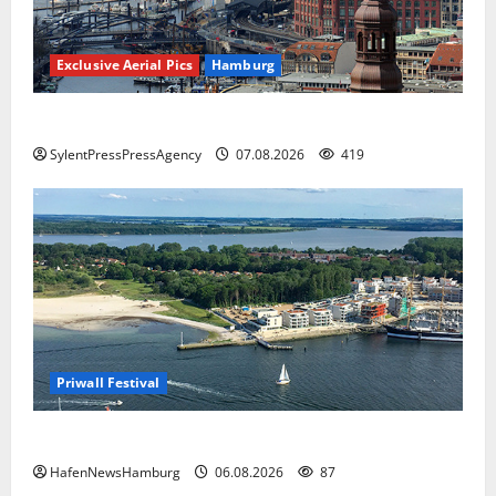
Exclusive Aerial Pics
Hamburg
Hamburg
SylentPressPressAgency
07.08.2026
419
Priwall Festival
Premiere für das PRIWALL FESTIVAL.
HafenNewsHamburg
06.08.2026
87