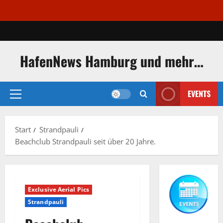
Zum
Inhalt
springen
HafenNews Hamburg und mehr…
EVENTS
Primäres
Menü
Start
Strandpauli
Beachclub Strandpauli seit über 20 Jahre.
Exclusive Aerial Pics
Strandpauli