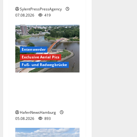
Hamburg
SylentPressPressAgency
07.08.2026
419
Entenwerder
Exclusive Aerial Pics
Fuß- und Radwegbrücke
Die neue 135 Meter lange
Fuß- und Radwegbrücke
nach Entenwerder kann
nicht genutzt werden!
HafenNewsHamburg
05.08.2026
893