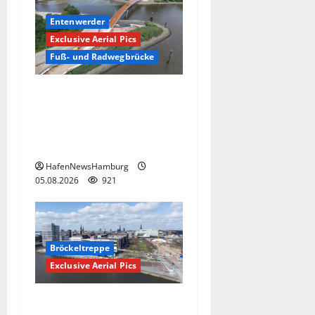
Entenwerder
Exclusive Aerial Pics
Fuß- und Radwegbrücke
Die neue 135 Meter lange
Fuß- und Radwegbrücke
nach Entenwerder kann
nicht genutzt werden!
HafenNewsHamburg
05.08.2026
921
Bröckeltreppe
Exclusive Aerial Pics
Kaputte Treppe in