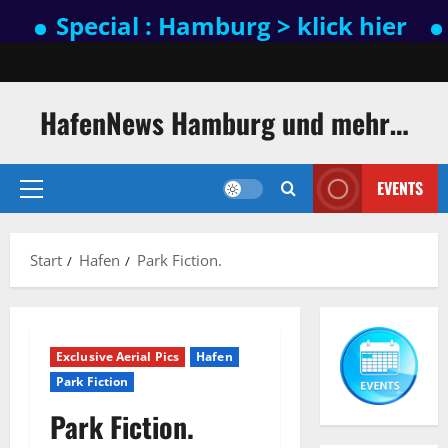
Special : Hamburg > klick hier
Spec
Zum
Inhalt
springen
HafenNews Hamburg und mehr…
EVENTS
Primäres
Menü
Start
Hafen
Park Fiction.
Exclusive Aerial Pics
Hafen
Park Fiction
Park Fiction.