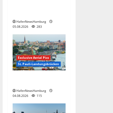
Hamburger Hafencity sorgt
für Ärger, die Kosten soll
die Stadt tragen.
HafenNewsHamburg
05.08.2026
283
Exclusive Aerial Pics
St. Pauli-Landungsbrücken
Die St. Pauli-
Landungsbrücken.
HafenNewsHamburg
04.08.2026
115