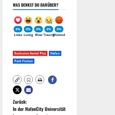
WAS DENKST DU DARÜBER?
0%
0%
0%
0%
0%
Liebe
Lustig
Wow
Traurig
Wütend
Exclusive Aerial Pics
Hafen
Park Fiction
B
Zurück:
In der HafenCity Universität
e