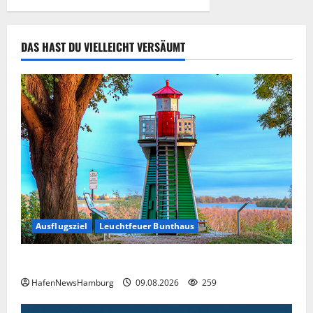
Kosten soll
die Stadt
tragen.
DAS HAST DU VIELLEICHT VERSÄUMT
05.08.2026
283
Ausflugsziel
Leuchtfeuer Bunthaus
Der kleinste Leuchtturm Hamburgs.
HafenNewsHamburg
09.08.2026
259