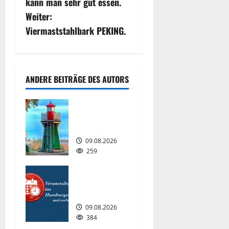
kann man sehr gut essen.
i
Weiter:
Viermaststahlbark PEKING.
t
r
a
ANDERE BEITRÄGE DES AUTORS
g
Der kleinste
Leuchtturm
s
Hamburgs.
n
09.08.2026
259
a
Interessante
Events
v
2026.
i
09.08.2026
384