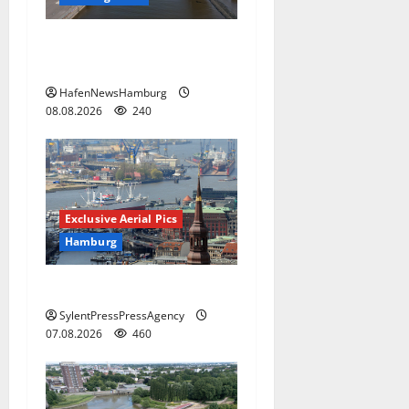
Floating Wave kommt 2027
in den Fischereihafen.
HafenNewsHamburg
08.08.2026
240
Exclusive Aerial Pics
Hamburg
Hamburg
SylentPressPressAgency
07.08.2026
460