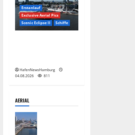
Erstanlauf
Exclusive Aerial Pics
Scenic Eclipse II
Schiffe
Superyacht „Scenic Eclipse
II“ ist erstmals am 03.+
04.August 2026 in
Hamburg.
HafenNewsHamburg
04.08.2026
811
AERIAL
Floating
Wave kommt
2027 in den