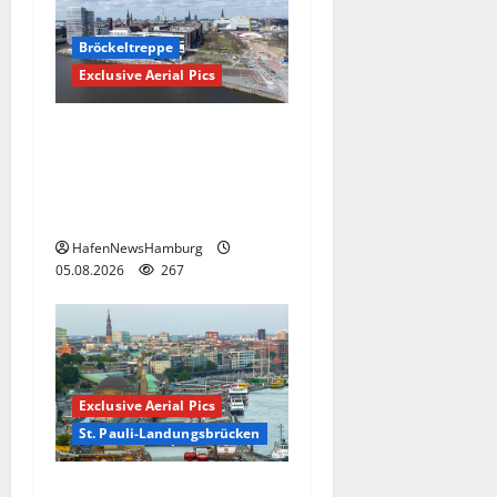
Bröckeltreppe
Exclusive Aerial Pics
Kaputte Treppe in
Hamburger Hafencity sorgt
für Ärger, die Kosten soll
die Stadt tragen.
HafenNewsHamburg
05.08.2026
267
Exclusive Aerial Pics
St. Pauli-Landungsbrücken
Die St. Pauli-