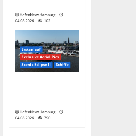
Landungsbrücken.
HafenNewsHamburg
04.08.2026
102
Erstanlauf
Exclusive Aerial Pics
Scenic Eclipse II
Schiffe
Superyacht „Scenic Eclipse
II“ ist erstmals am 03.+
04.August 2026 in
Hamburg.
HafenNewsHamburg
04.08.2026
790