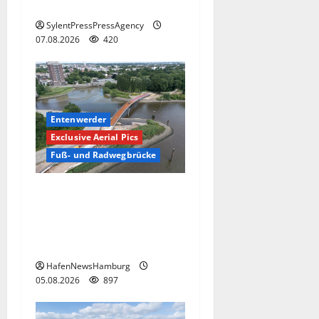
Hamburg
SylentPressPressAgency
07.08.2026
420
Entenwerder
Exclusive Aerial Pics
Fuß- und Radwegbrücke
Die neue 135 Meter lange
Fuß- und Radwegbrücke
nach Entenwerder kann
nicht genutzt werden!
HafenNewsHamburg
05.08.2026
897