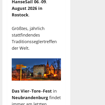
HanseSail
06
.-
09
.
August
2026
in
Rostock
.
Größtes, jährlich
stattfindendes
Traditionsseglertreffen
der Welt.
Das
Vier
–
Tore
–
Fest
in
Neubrandenburg
findet
immer am letzten