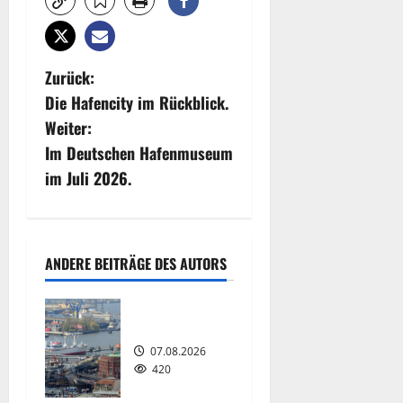
B
Zurück:
Die Hafencity im Rückblick.
e
Weiter:
i
Im Deutschen Hafenmuseum
im Juli 2026.
t
r
a
ANDERE BEITRÄGE DES AUTORS
g
Hamburg
s
07.08.2026
420
n