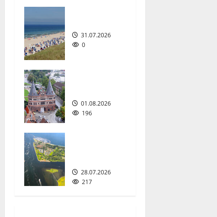
a
Sylt
v
31.07.2026
i
0
g
Schleswig-
a
Holstein
01.08.2026
t
196
i
Mecklenburg
o
-
Vorpommern
n
28.07.2026
217