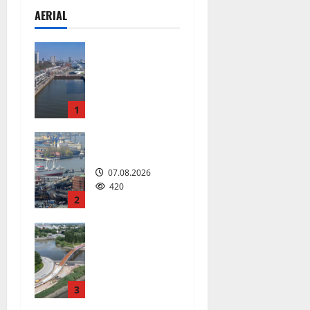
AERIAL
Floating
Wave kommt
2027 in den
Fischereihaf
en.
1
08.08.2026
206
Hamburg
07.08.2026
420
2
Die neue 135
Meter lange
Fuß- und
Radwegbrüc
ke nach
3
Entenwerder