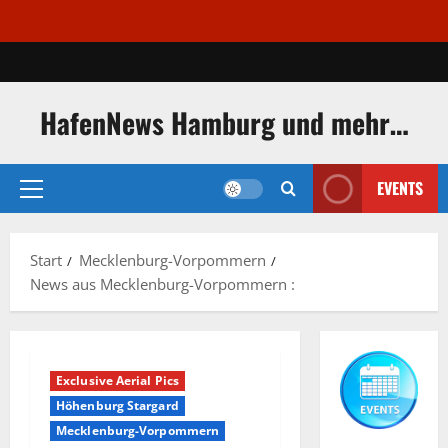
Zum
Inhalt
springen
HafenNews Hamburg und mehr…
EVENTS
Primäres
Menü
Start
Mecklenburg-Vorpommern
News aus Mecklenburg-Vorpommern :
Exclusive Aerial Pics
Höhenburg Stargard
Mecklenburg-Vorpommern