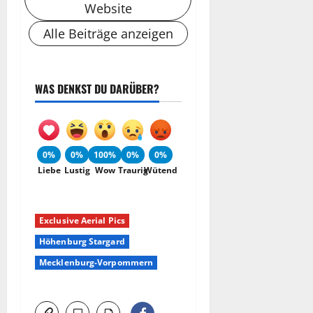
Website
Alle Beiträge anzeigen
WAS DENKST DU DARÜBER?
0%
0%
100%
0%
0%
Liebe
Lustig
Wow
Traurig
Wütend
Exclusive Aerial Pics
Höhenburg Stargard
Mecklenburg-Vorpommern