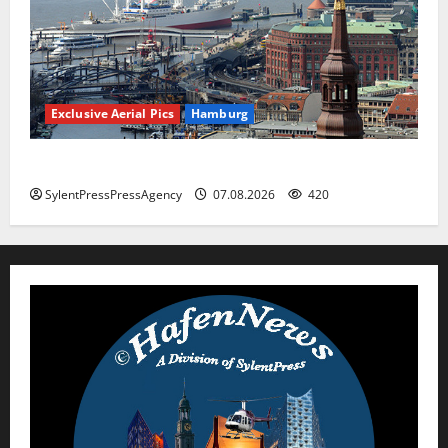
Exclusive Aerial Pics
Hamburg
Hamburg
SylentPressPressAgency
07.08.2026
420