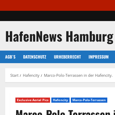
Zum
Inhalt
springen
HafenNews Hamburg
AGB´S
DATENSCHUTZ
URHEBERRECHT
IMPRESSUM
Start
Hafencity
Marco-Polo-Terrassen in der Hafencity.
Exclusive Aerial Pics
Hafencity
Marco-Polo-Terrassen
Marco-Polo-Terrassen i