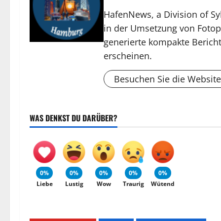
HafenNews, a Division of Sy
in der Umsetzung von Fotop
generierte kompakte Bericht
erscheinen.
Besuchen Sie die Website
WAS DENKST DU DARÜBER?
0%
0%
0%
0%
0%
Liebe
Lustig
Wow
Traurig
Wütend