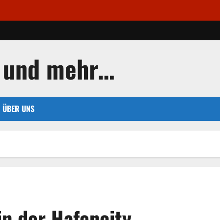
A
 und mehr…
ÜBER UNS
n der Hafencity.