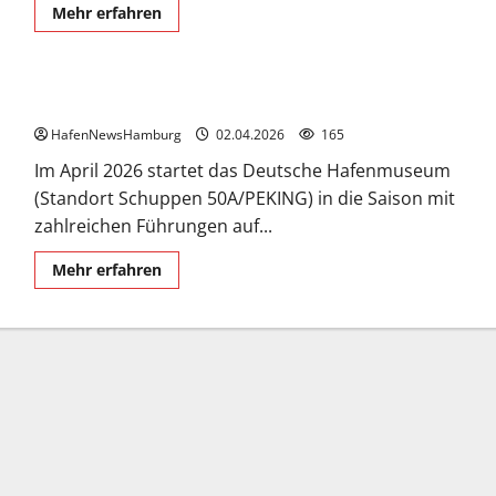
Mehr
Mehr erfahren
Informationen
über
Viermaststahlbark
PEKING.
April-Highlights im Hafenmuseum,
HafenNewsHamburg
02.04.2026
165
Im April 2026 startet das Deutsche Hafenmuseum
(Standort Schuppen 50A/PEKING) in die Saison mit
zahlreichen Führungen auf...
Mehr
Mehr erfahren
Informationen
über
April-
Highlights
im
Hafenmuseum,