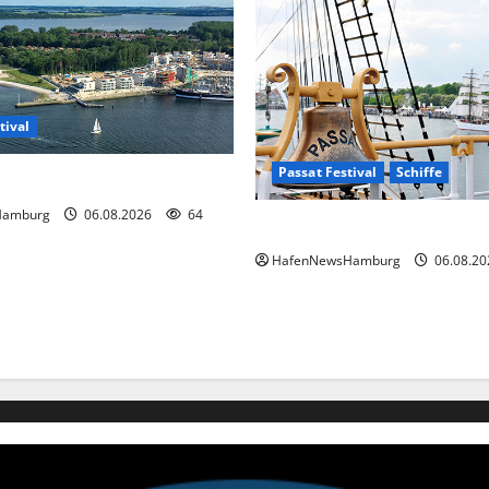
tival
Passat Festival
Schiffe
r das PRIWALL FESTIVAL.
Hamburg
06.08.2026
64
Passat Festival in Travemünd
HafenNewsHamburg
06.08.2