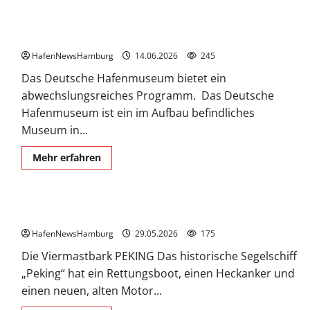
20.
Juni
2026
Deutsches Hafenmuseum.
ab
10:00
HafenNewsHamburg
Uhr
14.06.2026
245
Historischer
Güterumschlag
Das Deutsche Hafenmuseum bietet ein
am
abwechslungsreiches Programm. Das Deutsche
Bremer
Kai!
Hafenmuseum ist ein im Aufbau befindliches
Museum in...
Mehr
Mehr erfahren
Informationen
über
Deutsches
Hafenmuseum.
Viermaststahlbark PEKING.
HafenNewsHamburg
29.05.2026
175
Die Viermastbark PEKING Das historische Segelschiff
„Peking“ hat ein Rettungsboot, einen Heckanker und
einen neuen, alten Motor...