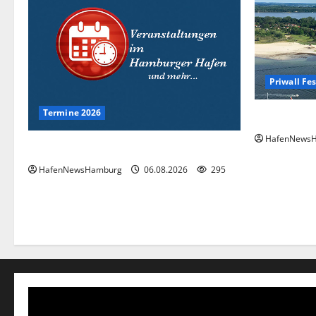
Priwall Fes
Termine 2026
Premiere fü
HafenNews
Interessante Events 2026.
HafenNewsHamburg
06.08.2026
295