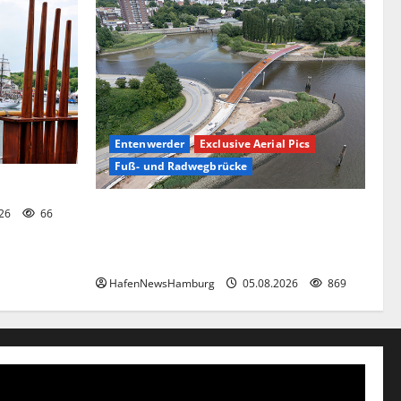
Entenwerder
Exclusive Aerial Pics
Fuß- und Radwegbrücke
e.
Die neue 135 Meter lange Fuß- und
026
66
Radwegbrücke nach Entenwerder kann
nicht genutzt werden!
HafenNewsHamburg
05.08.2026
869