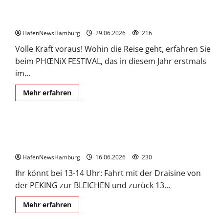
Im Deutschen Hafenmuseum im Juli 2026.
HafenNewsHamburg
29.06.2026
216
Volle Kraft voraus! Wohin die Reise geht, erfahren Sie
beim PHŒNiX FESTIVAL, das in diesem Jahr erstmals
im...
Mehr
Mehr erfahren
Informationen
über
Im
Deutschen
Hafenmuseum
20. Juni 2026 ab 10:00 Uhr Historischer Güterumschlag am
im
Juli
Bremer Kai!
2026.
HafenNewsHamburg
16.06.2026
230
Ihr könnt bei 13-14 Uhr: Fahrt mit der Draisine von
der PEKING zur BLEICHEN und zurück 13...
Mehr
Mehr erfahren
Informationen
über