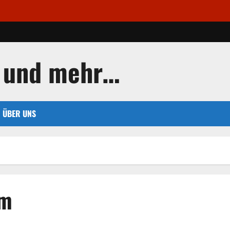
 und mehr…
ÜBER UNS
um