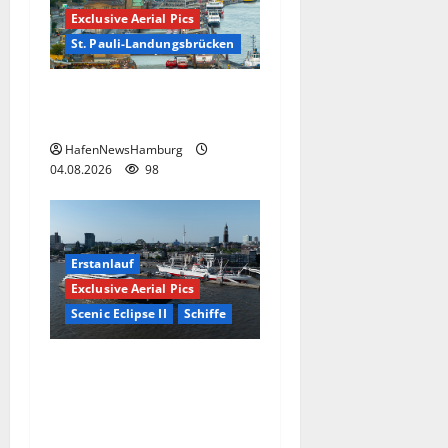
Exclusive Aerial Pics
St. Pauli-Landungsbrücken
Die St. Pauli-
Landungsbrücken.
HafenNewsHamburg
04.08.2026
98
Erstanlauf
Exclusive Aerial Pics
Scenic Eclipse II
Schiffe
Superyacht „Scenic Eclipse
II“ ist erstmals am 03.+
04.August 2026 in
Hamburg.