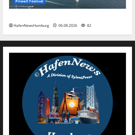
Priwall Festival
Premiere für das PRIWALL FESTIVAL.
HafenNewsHamburg
06.08.2026
82