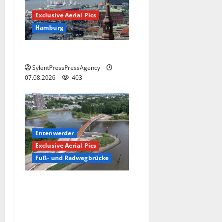
Exclusive Aerial Pics
Hamburg
Hamburg
SylentPressPressAgency
07.08.2026
403
Entenwerder
Exclusive Aerial Pics
Fuß- und Radwegbrücke
Die neue 135 Meter lange
Fuß- und Radwegbrücke
nach Entenwerder kann
nicht genutzt werden!