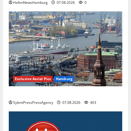
HafenNewsHamburg
07.08.2026
0
Exclusive Aerial Pics
Hamburg
Hamburg
SylentPressPressAgency
07.08.2026
403