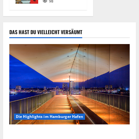
98
262
DAS HAST DU VIELLEICHT VERSÄUMT
Die Highlights im Hamburger Hafen
Die Highlights im Hamburger Hafen.