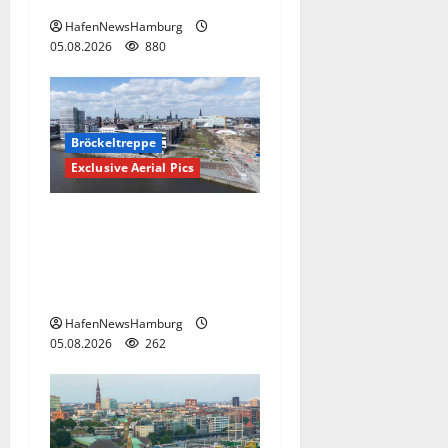
HafenNewsHamburg
05.08.2026
880
Bröckeltreppe
Exclusive Aerial Pics
Kaputte Treppe in
Hamburger Hafencity sorgt
für Ärger, die Kosten soll
die Stadt tragen.
HafenNewsHamburg
05.08.2026
262