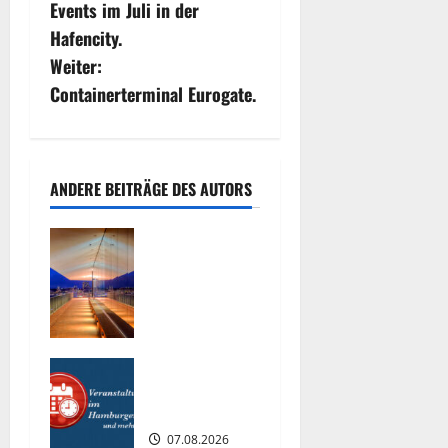
Events im Juli in der
e
Hafencity.
i
Weiter:
Containerterminal Eurogate.
t
r
a
ANDERE BEITRÄGE DES AUTORS
g
Die
Highlights
s
im
Hamburger
n
Hafen.
a
07.08.2026
Interessante
0
Events
v
2026.
07.08.2026