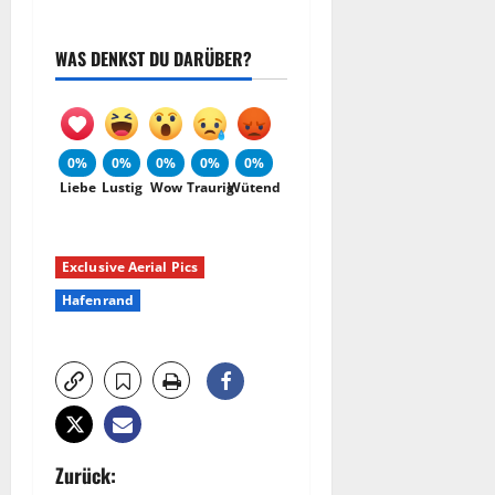
WAS DENKST DU DARÜBER?
0%
0%
0%
0%
0%
Liebe
Lustig
Wow
Traurig
Wütend
Exclusive Aerial Pics
Hafenrand
B
Zurück: