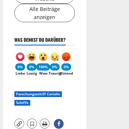
Alle Beiträge
anzeigen
WAS DENKST DU DARÜBER?
0%
0%
100%
0%
0%
Liebe
Lustig
Wow
Traurig
Wütend
Forschungsschiff Coriolis
Schiffe