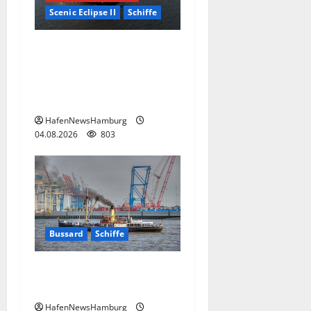
Scenic Eclipse II
Schiffe
Superyacht „Scenic Eclipse
II“ ist erstmals am 03.+
04.August 2026 in
Hamburg.
HafenNewsHamburg
04.08.2026
803
Bussard
Schiffe
Tonnenleger BUSSARD
braucht neuen Kessel.
HafenNewsHamburg