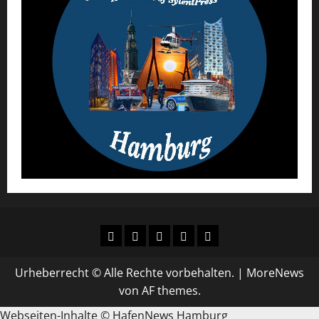
AGB
Datenschutz
Urheberrecht
Impressum
Über
´s
uns
Urheberrecht © Alle Rechte vorbehalten.
|
MoreNews
von AF themes.
Webseiten-Inhalte © HafenNews Hamburg