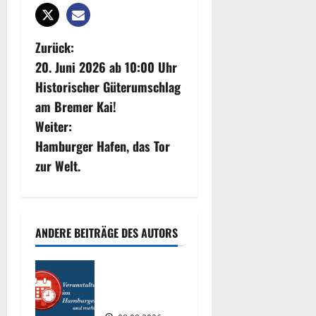
B
Zurück:
20. Juni 2026 ab 10:00 Uhr
e
Historischer Güterumschlag
i
am Bremer Kai!
Weiter:
t
Hamburger Hafen, das Tor
r
zur Welt.
a
g
ANDERE BEITRÄGE DES AUTORS
s
Interessante
n
Events
2026.