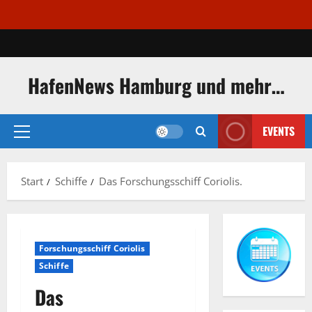
Zum
Inhalt
springen
HafenNews Hamburg und mehr…
EVENTS
Primäres
Menü
Start
Schiffe
Das Forschungsschiff Coriolis.
Forschungsschiff Coriolis
Schiffe
Das