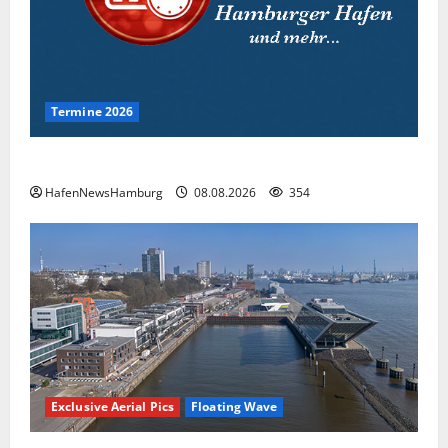
Termine 2026
Interessante Events 2026.
HafenNewsHamburg
08.08.2026
354
Exclusive Aerial Pics
Floating Wave