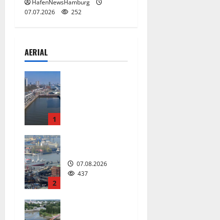
HafenNewsHamburg
07.07.2026
252
AERIAL
Floating
Wave kommt
2027 in den
Fischereihaf
en.
1
08.08.2026
226
Hamburg
07.08.2026
437
2
Die neue 135
Meter lange