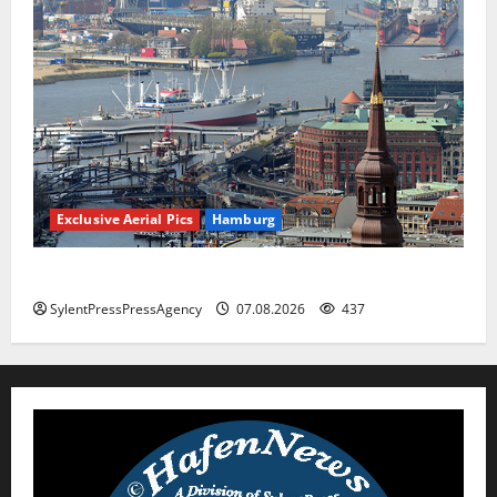
Exclusive Aerial Pics
Hamburg
Hamburg
SylentPressPressAgency
07.08.2026
437