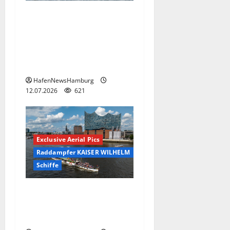
Willkommen an Bord der
MS KOI, der schwimmenden
Eventlocation, die TECHNO-
REVIVAL-PARTY auf der Elbe
am 24.Juli 2026.
HafenNewsHamburg
12.07.2026
621
Exclusive Aerial Pics
Raddampfer KAISER WILHELM
Schiffe
Raddampfer Kaiser Wilhelm
besucht Hamburg am 18.Juli
2026.