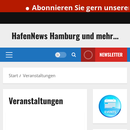
Abonnieren Sie gern unseren 
Zum
Inhalt
springen
HafenNews Hamburg und mehr…
NEWSLETTER
Primäres
Menü
Start
Veranstaltungen
Veranstaltungen
Veranstaltungen
Veranstaltungen im Hamburger