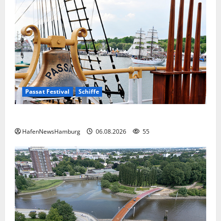
Passat Festival
Schiffe
Passat Festival in Travemünde.
HafenNewsHamburg
06.08.2026
55