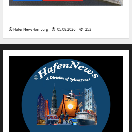
Kaputte Treppe in Hamburger Hafencity sorgt für
Ärger, die Kosten soll die Stadt tragen.
HafenNewsHamburg
05.08.2026
253