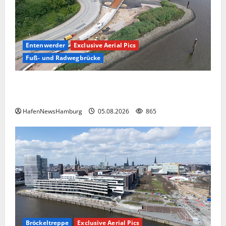
Entenwerder
Exclusive Aerial Pics
Fuß- und Radwegbrücke
Die neue 135 Meter lange Fuß- und Radwegbrücke
nach Entenwerder kann nicht genutzt werden!
HafenNewsHamburg
05.08.2026
865
Bröckeltreppe
Exclusive Aerial Pics