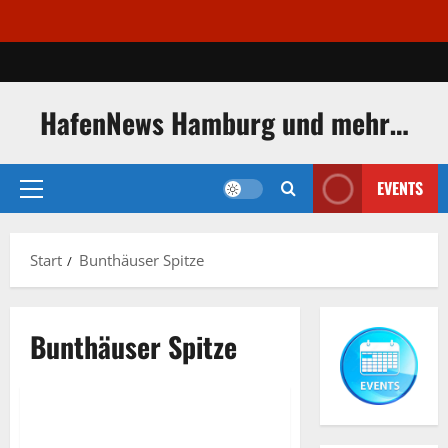
Zum
Inhalt
springen
HafenNews Hamburg und mehr…
EVENTS
Primäres
Menü
Start
Bunthäuser Spitze
Bunthäuser Spitze
Bunthäuser Spitze
Elbe
Wo sich die Elbe in Norder- und