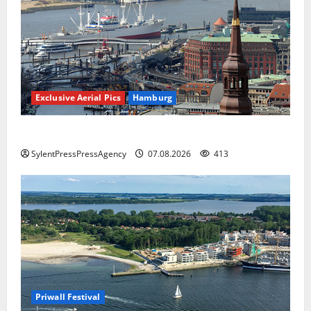
Exclusive Aerial Pics
Hamburg
Hamburg
SylentPressPressAgency
07.08.2026
413
Priwall Festival