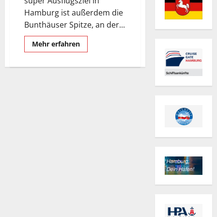
super Ausflugsziel in
Hamburg ist außerdem die
Bunthäuser Spitze, an der...
Mehr
Mehr erfahren
Informationen
über
Da
wo
sich
die
Elbe
in
Norder-
und
Süderelbe
teilt.