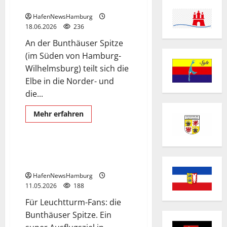
Süderelbe teilt.
HafenNewsHamburg
18.06.2026
236
An der Bunthäuser Spitze
(im Süden von Hamburg-
Wilhelmsburg) teilt sich die
Elbe in die Norder- und
die...
Ausflugsziel
Mehr
Mehr erfahren
Informationen
Bunthäuser Spitze
über
Wo
sich
die
Da wo sich die Elbe in Norder-
Elbe
und Süderelbe teilt.
in
Norder-
HafenNewsHamburg
und
Süderelbe
11.05.2026
188
teilt.
Für Leuchtturm-Fans: die
Bunthäuser Spitze. Ein