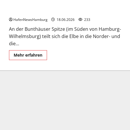
Wo sich die Elbe in Norder- und Süderelbe teilt.
HafenNewsHamburg
18.06.2026
233
An der Bunthäuser Spitze (im Süden von Hamburg-
Wilhelmsburg) teilt sich die Elbe in die Norder- und
die...
Mehr
Mehr erfahren
Informationen
über
Wo
sich
die
Elbe
in
Norder-
und
Süderelbe
teilt.