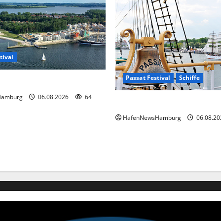
tival
Passat Festival
Schiffe
r das PRIWALL FESTIVAL.
Hamburg
06.08.2026
64
Passat Festival in Travemünd
HafenNewsHamburg
06.08.2