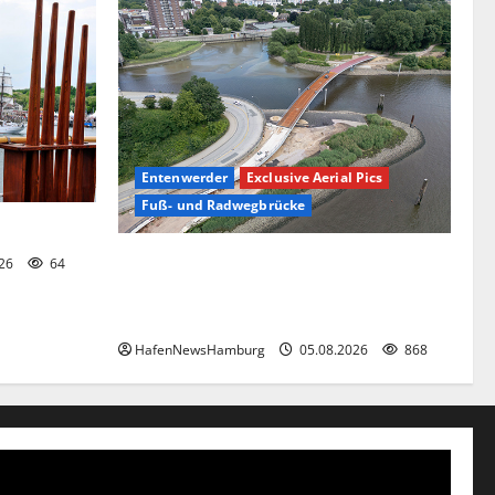
Entenwerder
Exclusive Aerial Pics
Fuß- und Radwegbrücke
e.
Die neue 135 Meter lange Fuß- und
026
64
Radwegbrücke nach Entenwerder kann
nicht genutzt werden!
HafenNewsHamburg
05.08.2026
868