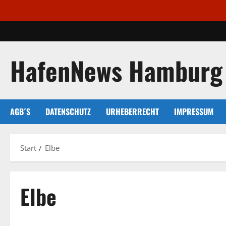
Zum
Inhalt
springen
HafenNews Hamburg
AGB´S
DATENSCHUTZ
URHEBERRECHT
IMPRESSUM
Start
Elbe
Elbe