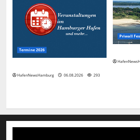
Priwall Fes
Termine 2026
Premiere fü
HafenNews
Interessante Events 2026.
HafenNewsHamburg
06.08.2026
293