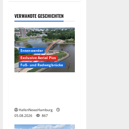
kann nicht
genutzt
VERWANDTE GESCHICHTEN
werden!
05.08.2026
867
Entenwerder
Exclusive Aerial Pics
Fuß- und Radwegbrücke
Die neue 135 Meter lange
Fuß- und Radwegbrücke
nach Entenwerder kann
nicht genutzt werden!
HafenNewsHamburg
05.08.2026
867