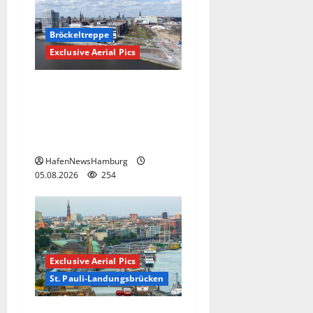
Bröckeltreppe
Exclusive Aerial Pics
Kaputte Treppe in
Hamburger Hafencity sorgt
für Ärger, die Kosten soll
die Stadt tragen.
HafenNewsHamburg
05.08.2026
254
Exclusive Aerial Pics
St. Pauli-Landungsbrücken