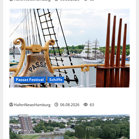
Passat Festival
Schiffe
Passat Festival in Travemünde.
HafenNewsHamburg
06.08.2026
63