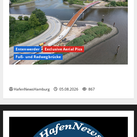
Entenwerder
Exclusive Aerial Pics
Fuß- und Radwegbrücke
Die neue 135 Meter lange Fuß- und Radwegbrücke
nach Entenwerder kann nicht genutzt werden!
HafenNewsHamburg
05.08.2026
867