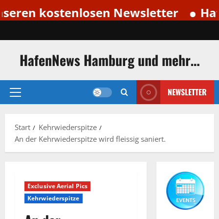
n kostenlosen Newsletter
HafenNe
Zum
Inhalt
springen
HafenNews Hamburg und mehr…
NEWSLETTER
Primäres
Menü
Start
Kehrwiederspitze
An der Kehrwiederspitze wird fleissig saniert.
Exclusive Aerial Pics
Kehrwiederspitze