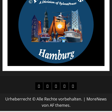
AGB
Datenschutz
Urheberrecht
Impressum
Über
´s
uns
Urheberrecht © Alle Rechte vorbehalten.
|
MoreNews
von AF themes.