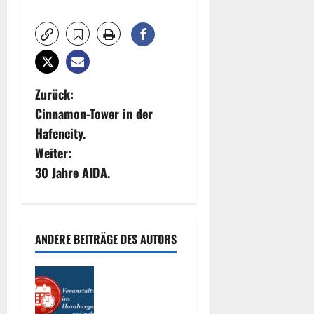
B
Zurück:
Cinnamon-Tower in der
e
Hafencity.
i
Weiter:
30 Jahre AIDA.
t
r
a
ANDERE BEITRÄGE DES AUTORS
g
Interessante
Events
s
2026.