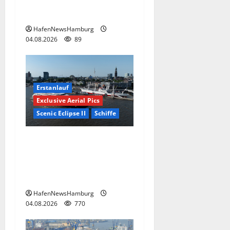
Die St. Pauli-
Landungsbrücken.
HafenNewsHamburg
04.08.2026
89
Erstanlauf
Exclusive Aerial Pics
Scenic Eclipse II
Schiffe
Superyacht „Scenic Eclipse
II“ ist erstmals am 03.+
04.August 2026 in
Hamburg.
HafenNewsHamburg
04.08.2026
770