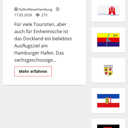
Fischereihafen.
HafenNewsHamburg
17.05.2026
273
Für viele Touristen, aber
auch für Einheimische ist
das Dockland ein beliebtes
Ausflugsziel am
Hamburger Hafen. Das
sechsgeschossige...
Mehr
Mehr erfahren
Informationen
über
„Dockland“
ein
Bürogebäude
am
Fischereihafen.