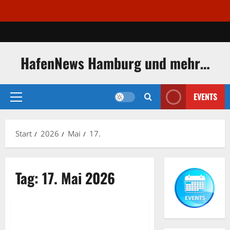
Zum
Inhalt
springen
HafenNews Hamburg und mehr…
EVENTS
Primäres
Menü
Start
2026
Mai
17.
Dockland
Exclusive Aerial Pics
Tag:
17. Mai 2026
Fähranleger
German and English language
„Dockland“ ein Bürogebäude am