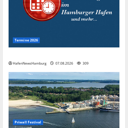
Termine 2026
Interessante Events 2026.
HafenNewsHamburg
07.08.2026
309
Priwall Festival