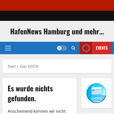
Zum
Inhalt
springen
HafenNews Hamburg und mehr…
EVENTS
Primäres
Menü
Start
Das DOCK
Es wurde nichts
gefunden.
Anscheinend können wir nicht