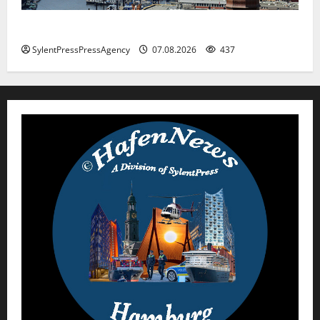
Hamburg
SylentPressPressAgency
07.08.2026
437