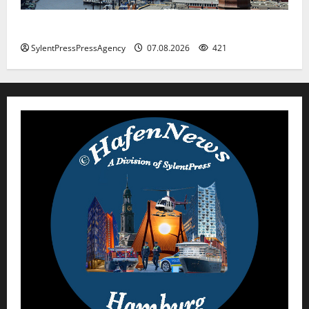
Hamburg
SylentPressPressAgency
07.08.2026
421