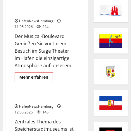
Musical-Boulevard im
Hamburger Hafen.
HafenNewsHamburg
11.05.2026
224
Der Musical-Boulevard
Genießen Sie vor Ihrem
Besuch im Stage Theater
im Hafen die einzigartige
Atmosphäre auf unserem...
Museum
Speicherstadt
Mehr
Mehr erfahren
Informationen
Speicherstadtmuseum
über
Musical-
Boulevard
im
Speicherstadtmuseum.
Hamburger
Hafen.
HafenNewsHamburg
12.05.2026
146
Zentrales Thema des
Speicherstadtmuseums ist