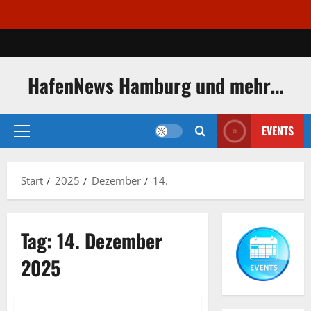
Zum
Inhalt
springen
HafenNews Hamburg und mehr…
EVENTS
Primäres
Menü
Start
2025
Dezember
14.
Tag:
14. Dezember
Exclusive Aerial Pics
German and English language
2025
Hafennews
Musical Boulevard Hamburg