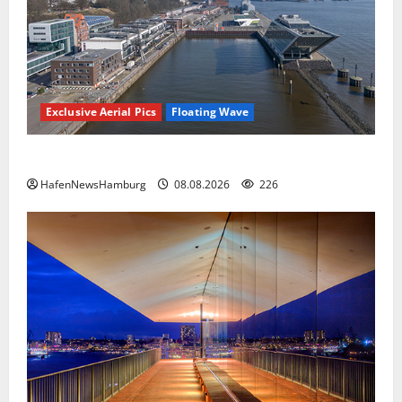
Exclusive Aerial Pics
Floating Wave
Floating Wave kommt 2027 in den Fischereihafen.
HafenNewsHamburg
08.08.2026
226