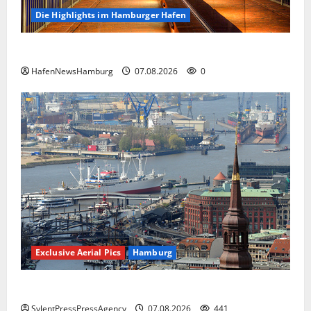
Die Highlights im Hamburger Hafen
Die Highlights im Hamburger Hafen.
HafenNewsHamburg
07.08.2026
0
Exclusive Aerial Pics
Hamburg
Hamburg
SylentPressPressAgency
07.08.2026
441