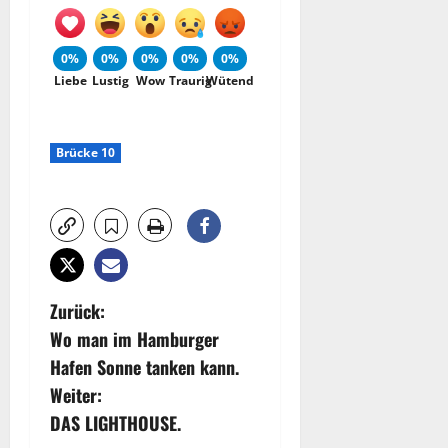
0%
0%
0%
0%
0%
Liebe
Lustig
Wow
Traurig
Wütend
Brücke 10
B
Zurück:
Wo man im Hamburger
e
Hafen Sonne tanken kann.
i
Weiter:
DAS LIGHTHOUSE.
t