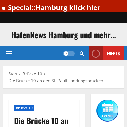
pecial::Hamburg klick hier
Zum
Inhalt
springen
HafenNews Hamburg und mehr…
EVENTS
Primäres
Menü
Start
Brücke 10
Die Brücke 10 an den St. Pauli Landungsbrücken.
Brücke 10
Die Brücke 10 an