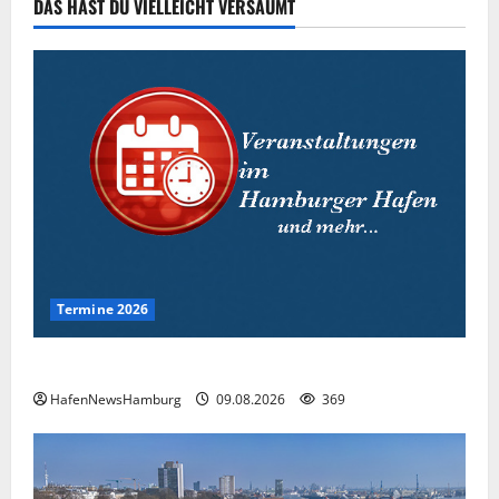
DAS HAST DU VIELLEICHT VERSÄUMT
05.08.2026
276
Termine 2026
Interessante Events 2026.
HafenNewsHamburg
09.08.2026
369