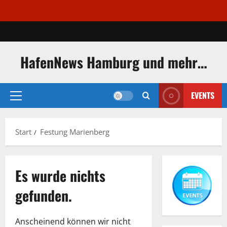
Zum
Inhalt
springen
HafenNews Hamburg und mehr…
EVENTS
Primäres
Menü
Start
Festung Marienberg
Es wurde nichts
gefunden.
Anscheinend können wir nicht