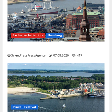
Exclusive Aerial Pics
Hamburg
Hamburg
SylentPressPressAgency
07.08.2026
417
Priwall Festival