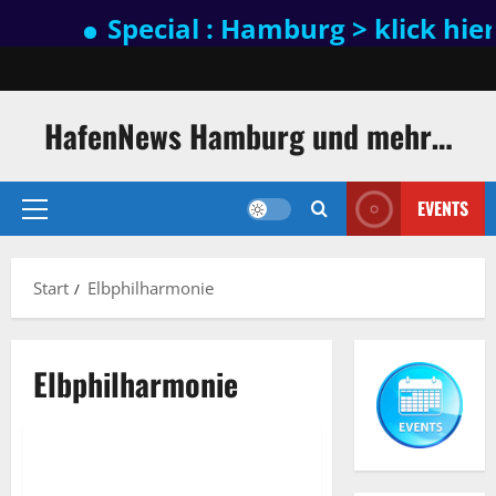
Special : Hamburg > klick hier
Zum
Inhalt
springen
HafenNews Hamburg und mehr…
EVENTS
Primäres
Menü
Start
Elbphilharmonie
Elbphilharmonie
Elbphilharmonie
Eintritt zur Elbphilharmonie-