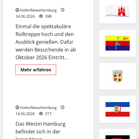
Plaza fünf Euro.
HafenNewsHamburg
24.06.2026
398
Einmal die spektakuläre
Rolltreppe hoch und den
Ausblick genießen. Dafür
werden Besuchende in ab
Oktober 2026 Eintritt...
Das Westin Hamburg
Mehr
Mehr erfahren
Informationen
Elbphilharmonie
Hotel
über
Eintritt
zur
Elbphilharmonie-
Das Westin Hamburg in der
Plaza
Elbphilharmonie.
fünf
Euro.
HafenNewsHamburg
14.06.2026
317
Das Westin Hamburg
befindet sich in der