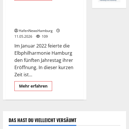
Hafencity
Hafennews
über
Elbphilharmonie
Hamburg.
Elbphilharmonie, das
Konzerthaus an der Elbe.
HafenNewsHamburg
11.05.2026
109
Im Januar 2022 feierte die
Elbphilharmonie Hamburg
den fünften Jahrestag ihrer
Eröffnung. In dieser kurzen
Zeit ist...
Mehr
Mehr erfahren
Informationen
über
Elbphilharmonie,
das
Konzerthaus
an
der
Elbe.
DAS HAST DU VIELLEICHT VERSÄUMT