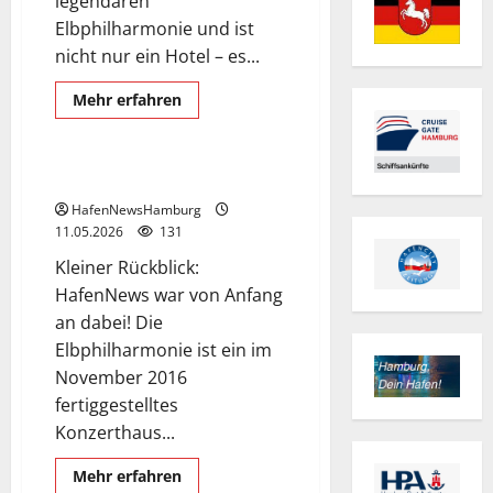
legendären
Elbphilharmonie und ist
nicht nur ein Hotel – es...
Elbphilharmonie
Mehr
Mehr erfahren
Informationen
Hafencity
Rückblick
über
Das
Westin
Hamburg
Elbphilharmonie Hamburg.
in
der
HafenNewsHamburg
Elbphilharmonie.
11.05.2026
131
Kleiner Rückblick:
HafenNews war von Anfang
an dabei! Die
Elbphilharmonie ist ein im
November 2016
fertiggestelltes
Konzerthaus...
Elbphilharmonie
Mehr
Mehr erfahren
Informationen