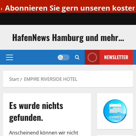
Abonnieren Sie gern unseren kostenlo
Zum
Inhalt
springen
HafenNews Hamburg und mehr…
NEWSLETTER
Primäres
Menü
Start
EMPIRE RIVERSIDE HOTEL
Es wurde nichts
gefunden.
Anscheinend können wir nicht