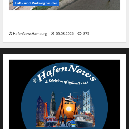
Fuß- und Radwegbrücke
Die neue 135 Meter lange Fuß- und Radwegbrücke
nach Entenwerder kann nicht genutzt werden!
HafenNewsHamburg
05.08.2026
875