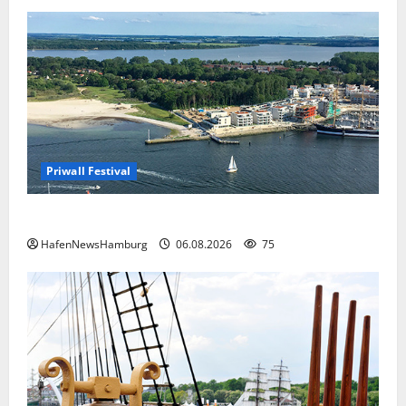
Priwall Festival
Premiere für das PRIWALL FESTIVAL.
HafenNewsHamburg
06.08.2026
75