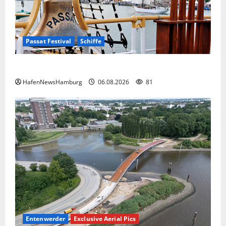
Passat Festival
Schiffe
Passat Festival in Travemünde.
HafenNewsHamburg
06.08.2026
81
Entenwerder
Exclusive Aerial Pics