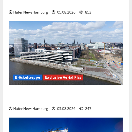
nach Entenwerder kann nicht genutzt werden!
HafenNewsHamburg
05.08.2026
853
Bröckeltreppe
Exclusive Aerial Pics
Kaputte Treppe in Hamburger Hafencity sorgt für
Ärger, die Kosten soll die Stadt tragen.
HafenNewsHamburg
05.08.2026
247