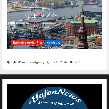
Exclusive Aerial Pics
Hamburg
Hamburg
SylentPressPressAgency
07.08.2026
437