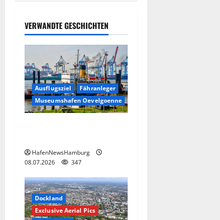
VERWANDTE GESCHICHTEN
Ausflugsziel
Fähranleger
Museumshafen Oevelgoenne
Museumshafen Oevelgönne,
Ausflugsziel.
HafenNewsHamburg
08.07.2026
347
Dockland
Exclusive Aerial Pics