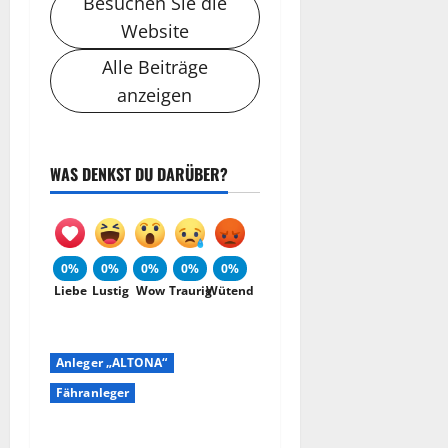
Besuchen Sie die
Website
Alle Beiträge
anzeigen
WAS DENKST DU DARÜBER?
0%
0%
0%
0%
0%
Liebe
Lustig
Wow
Traurig
Wütend
Anleger „ALTONA“
Fähranleger