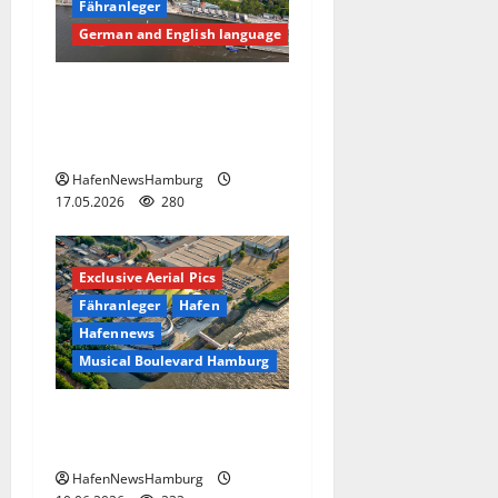
Fähranleger
German and English language
„Dockland“ ein
Bürogebäude am
Fischereihafen.
HafenNewsHamburg
17.05.2026
280
Exclusive Aerial Pics
Fähranleger
Hafen
Hafennews
Musical Boulevard Hamburg
Musical Boulevard
Hamburg.
HafenNewsHamburg