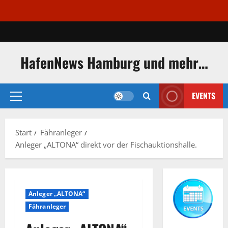
Zum
Inhalt
springen
HafenNews Hamburg und mehr…
EVENTS
Primäres
Menü
Start
Fähranleger
Anleger „ALTONA“ direkt vor der Fischauktionshalle.
Anleger „ALTONA“
Fähranleger