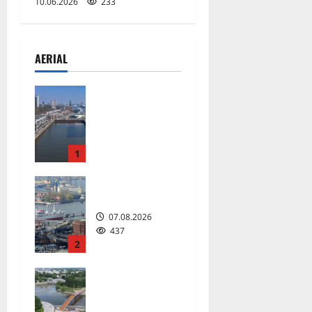
10.06.2026
233
AERIAL
Floating
Wave kommt
2027 in den
Fischereihaf
en.
1
08.08.2026
226
Hamburg
07.08.2026
437
2
Die neue 135
Meter lange
Fuß- und