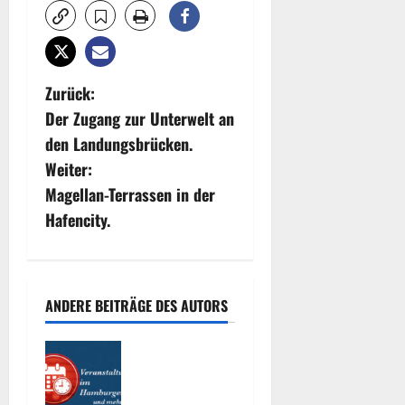
B
Zurück:
Der Zugang zur Unterwelt an
e
den Landungsbrücken.
i
Weiter:
Magellan-Terrassen in der
t
Hafencity.
r
a
ANDERE BEITRÄGE DES AUTORS
g
Interessante
s
Events
2026.
n