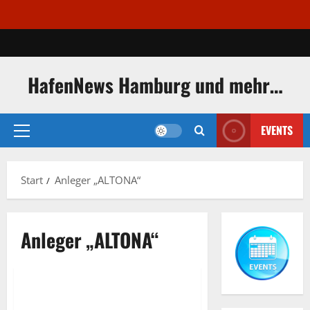
Zum
Inhalt
springen
HafenNews Hamburg und mehr…
EVENTS
Primäres
Menü
Start
Anleger „ALTONA“
Anleger „ALTONA“
Anleger „ALTONA“
Fähranleger
Anleger „ALTONA“ direkt vor