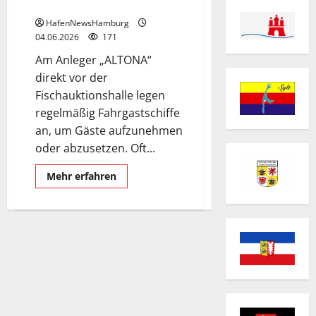
der Fischauktionshalle.
HafenNewsHamburg
04.06.2026
171
Am Anleger „ALTONA“
direkt vor der
Fischauktionshalle legen
regelmäßig Fahrgastschiffe
an, um Gäste aufzunehmen
oder abzusetzen. Oft...
Mehr
Mehr erfahren
Informationen
über
Anleger
„ALTONA“
direkt
vor
der
Fischauktionshalle.