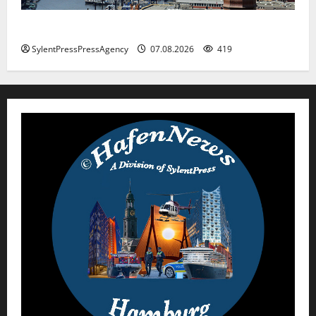
Hamburg
SylentPressPressAgency
07.08.2026
419