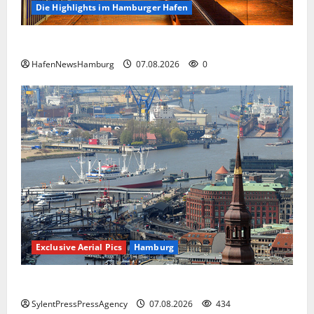
Die Highlights im Hamburger Hafen
Die Highlights im Hamburger Hafen.
HafenNewsHamburg
07.08.2026
0
Exclusive Aerial Pics
Hamburg
Hamburg
SylentPressPressAgency
07.08.2026
434