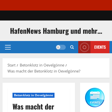
Zum
Inhalt
springen
HafenNews Hamburg und mehr…
EVENTS
Primäres
Menü
Start
Betonklotz in Oevelgönne
Was macht der Betonklotz in Oevelgönne?
Betonklotz in Oevelgönne
Was macht der