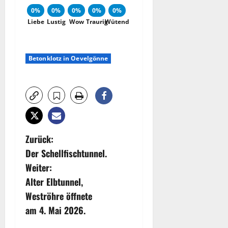
0%
0%
0%
0%
0%
Liebe
Lustig
Wow
Traurig
Wütend
Betonklotz in Oevelgönne
B
Zurück:
Der Schellfischtunnel.
e
Weiter:
i
Alter Elbtunnel,
Weströhre öffnete
t
am 4. Mai 2026.
r