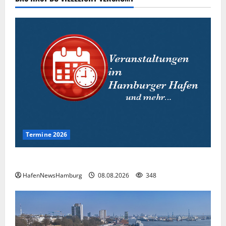
05.08.2026
273
Termine 2026
Interessante Events 2026.
HafenNewsHamburg
08.08.2026
348