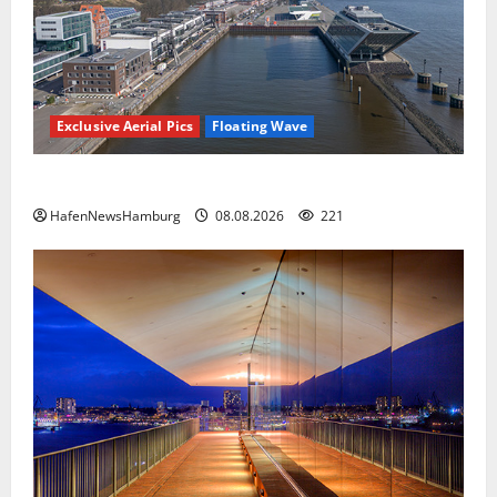
Exclusive Aerial Pics
Floating Wave
Floating Wave kommt 2027 in den Fischereihafen.
HafenNewsHamburg
08.08.2026
221