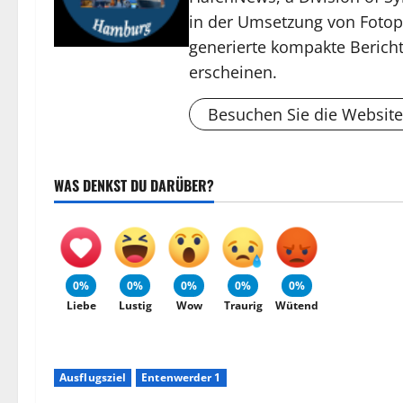
in der Umsetzung von Fotop
generierte kompakte Bericht
erscheinen.
Besuchen Sie die Website
WAS DENKST DU DARÜBER?
0%
0%
0%
0%
0%
Liebe
Lustig
Wow
Traurig
Wütend
Ausflugsziel
Entenwerder 1