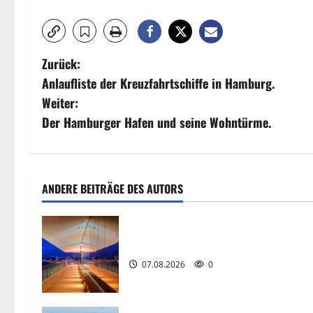
B
Zurück:
Anlaufliste der Kreuzfahrtschiffe in Hamburg.
e
Weiter:
i
Der Hamburger Hafen und seine Wohntürme.
t
r
ANDERE BEITRÄGE DES AUTORS
a
g
Die Highlights im Hamburger Hafen
s
07.08.2026
0
n