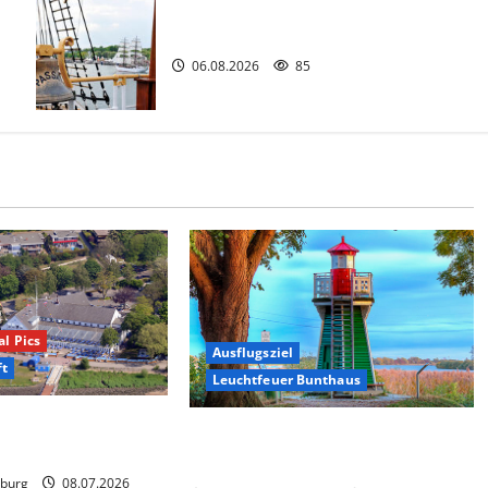
.
Passat Festival in Travemünde.
06.08.2026
85
al Pics
Ausflugsziel
ft
Leuchtfeuer Bunthaus
t“ ein Besuch lohnt
Der kleinste Leuchtturm
Hamburgs.
burg
08.07.2026