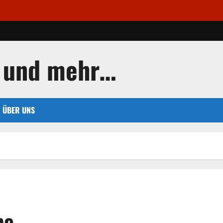
 und mehr…
ÜBER UNS
be.