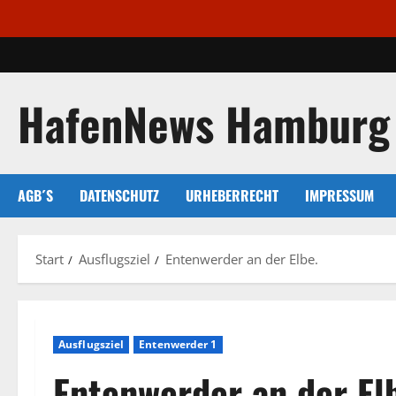
Zum
Inhalt
springen
HafenNews Hamburg
AGB´S
DATENSCHUTZ
URHEBERRECHT
IMPRESSUM
Start
Ausflugsziel
Entenwerder an der Elbe.
Ausflugsziel
Entenwerder 1
Entenwerder an der El