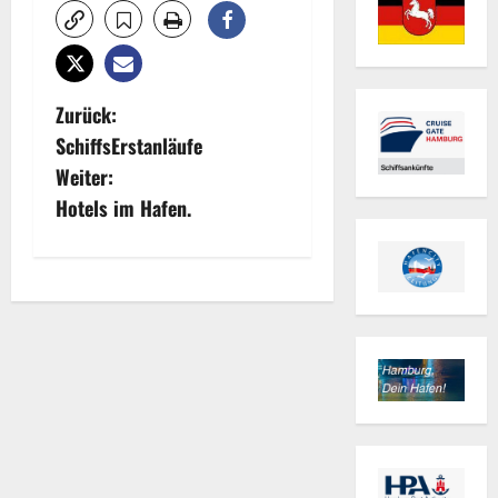
B
Zurück:
SchiffsErstanläufe
e
Weiter:
i
Hotels im Hafen.
t
r
a
g
s
n