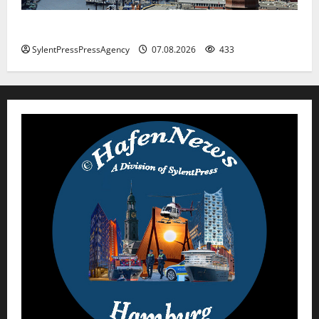
Hamburg
SylentPressPressAgency
07.08.2026
433