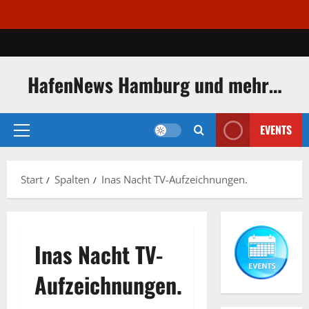
Zum
Inhalt
springen
HafenNews Hamburg und mehr…
EVENTS
Primäres
Menü
Start
Spalten
Inas Nacht TV-Aufzeichnungen.
Inas Nacht TV-
Aufzeichnungen.