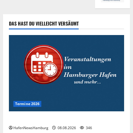
a
v
DAS HAST DU VIELLEICHT VERSÄUMT
i
g
a
t
i
o
Termine 2026
n
Interessante Events 2026.
HafenNewsHamburg
08.08.2026
346