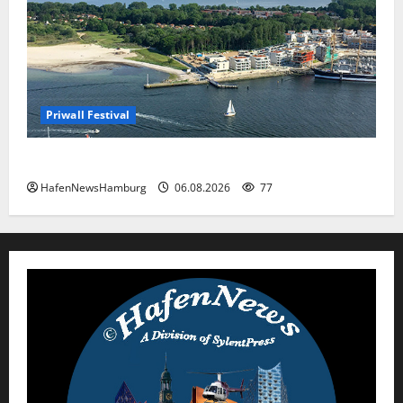
Priwall Festival
Premiere für das PRIWALL FESTIVAL.
HafenNewsHamburg
06.08.2026
77