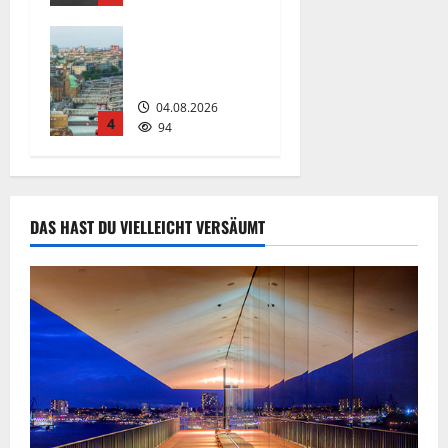
Ärger, die
Die St. Pauli-
Kosten soll
Landungsbrü
die Stadt
cken.
tragen.
04.08.2026
05.08.2026
4
94
261
DAS HAST DU VIELLEICHT VERSÄUMT