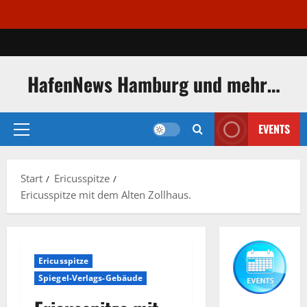
Zum
Inhalt
springen
HafenNews Hamburg und mehr…
EVENTS
Primäres
Menü
Start
Ericusspitze
Ericusspitze mit dem Alten Zollhaus.
Ericusspitze
Spiegel-Verlags-Gebäude