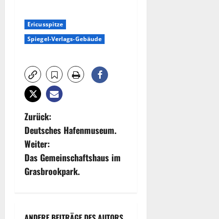
Ericusspitze
Spiegel-Verlags-Gebäude
B
Zurück:
Deutsches Hafenmuseum.
e
Weiter:
i
Das Gemeinschaftshaus im
Grasbrookpark.
t
r
ANDERE BEITRÄGE DES AUTORS