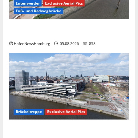
Entenwerder
Exclusive Aerial Pics
Fuß- und Radwegbrücke
Die neue 135 Meter lange Fuß- und Radwegbrücke
nach Entenwerder kann nicht genutzt werden!
HafenNewsHamburg
05.08.2026
858
Bröckeltreppe
Exclusive Aerial Pics
Kaputte Treppe in Hamburger Hafencity sorgt für
Ärger, die Kosten soll die Stadt tragen.