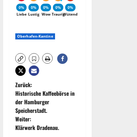
0%
0%
0%
0%
0%
Liebe
Lustig
Wow
Traurig
Wütend
Oberhafen-Kantine
B
Zurück:
Historische Kaffeebörse in
e
der Hamburger
i
Speicherstadt.
Weiter:
t
Klärwerk Dradenau.