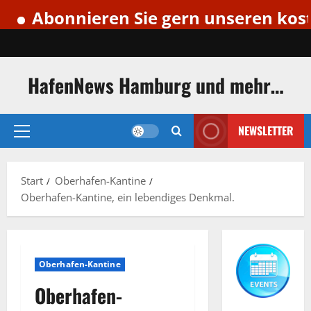
Abonnieren Sie gern unseren kostenlo
Zum
Inhalt
springen
HafenNews Hamburg und mehr…
NEWSLETTER
Primäres
Menü
Start
Oberhafen-Kantine
Oberhafen-Kantine, ein lebendiges Denkmal.
Oberhafen-Kantine
Oberhafen-