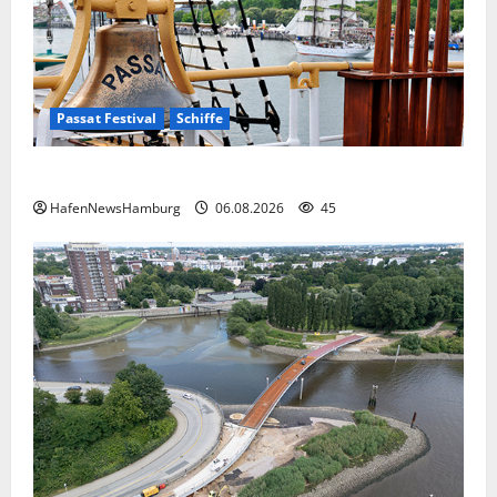
Passat Festival
Schiffe
Passat Festival in Travemünde.
HafenNewsHamburg
06.08.2026
45