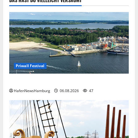
762
Priwall Festival
Premiere für das PRIWALL FESTIVAL.
HafenNewsHamburg
06.08.2026
47