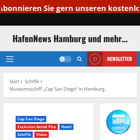
ren Sie gern unseren kostenlosen Ne
Zum
Inhalt
springen
HafenNews Hamburg und mehr…
NEWSLETTER
Primäres
Menü
Start
Schiffe
Museumsschiff „Cap San Diego“ in Hamburg.
Cap San Diego
Exclusive Aerial Pics
Hotel
Schiffe
Video