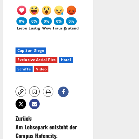
0%
0%
0%
0%
0%
Liebe
Lustig
Wow
Traurig
Wütend
Cap San Diego
Exclusive Aerial Pics
Hotel
Schiffe
Video
B
Zurück:
Am Lohsepark entsteht der
e
Campus Hafencity.