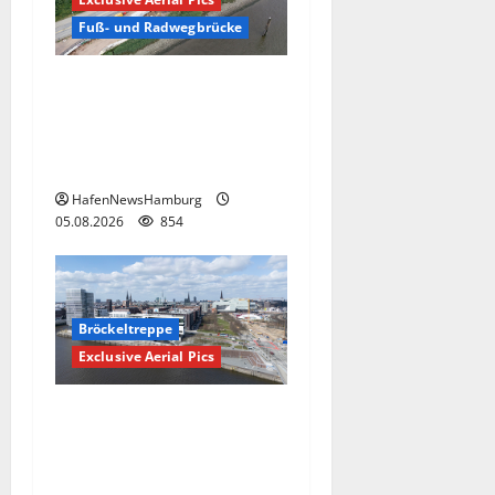
Fuß- und Radwegbrücke
Die neue 135 Meter lange
Fuß- und Radwegbrücke
nach Entenwerder kann
nicht genutzt werden!
HafenNewsHamburg
05.08.2026
854
Bröckeltreppe
Exclusive Aerial Pics
Kaputte Treppe in
Hamburger Hafencity sorgt
für Ärger, die Kosten soll