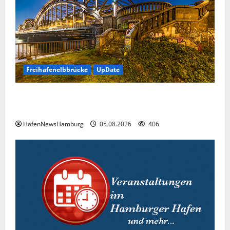
Freihafenelbbrücke
UpDate
Freihafenelbbrücke, Instandsetzung der Brücke
nimmt zwölf Jahre in Anspruch.
HafenNewsHamburg
05.08.2026
406