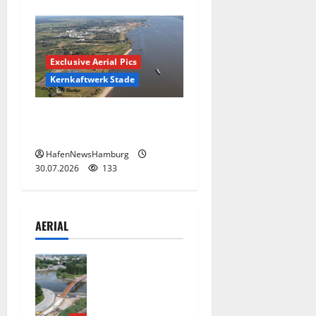
Exclusive Aerial Pics
Kernkaftwerk Stade
Kernkraftwerk Stade bald
Geschichte.
HafenNewsHamburg
30.07.2026
133
AERIAL
Die neue 135
Meter lange
Fuß- und
Radwegbrüc