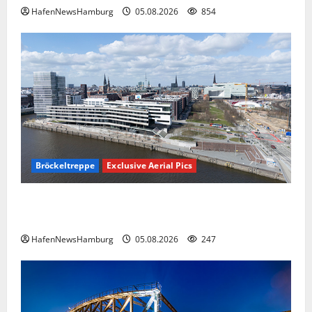
HafenNewsHamburg
05.08.2026
854
Bröckeltreppe
Exclusive Aerial Pics
Kaputte Treppe in Hamburger Hafencity sorgt für
Ärger, die Kosten soll die Stadt tragen.
HafenNewsHamburg
05.08.2026
247