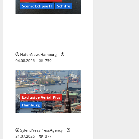
Scenic Eclipse II
Schiffe
Superyacht „Scenic Eclipse
II“ ist erstmals am 03.+
04.August 2026 in
Hamburg.
HafenNewsHamburg
04.08.2026
759
Exclusive Aerial Pics
Hamburg
Hamburg
SylentPressPressAgency
31.07.2026
377