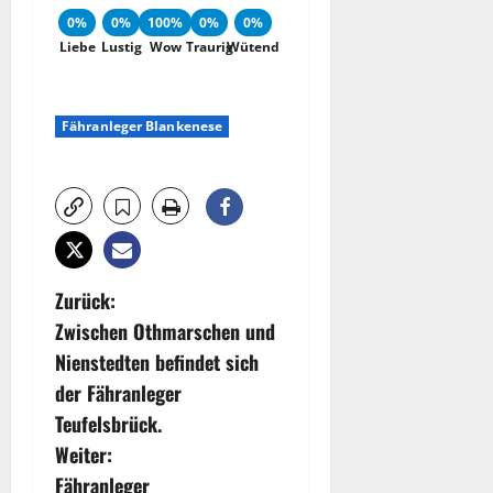
0%
0%
100%
0%
0%
Liebe
Lustig
Wow
Traurig
Wütend
Fähranleger Blankenese
B
Zurück:
Zwischen Othmarschen und
e
Nienstedten befindet sich
i
der Fähranleger
Teufelsbrück.
t
Weiter:
r
Fähranleger