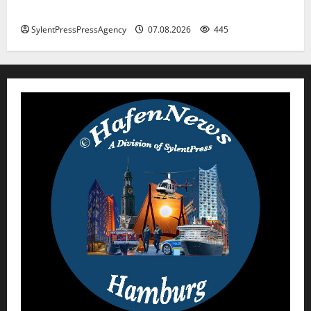
Hamburg
SylentPressPressAgency
07.08.2026
445