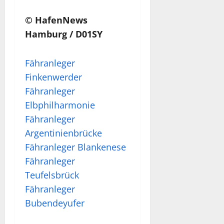
© HafenNews
Hamburg / D01SY
Fähranleger
Finkenwerder
Fähranleger
Elbphilharmonie
Fähranleger
Argentinienbrücke
Fähranleger Blankenese
Fähranleger
Teufelsbrück
Fähranleger
Bubendeyufer