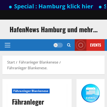
Special : Hamburg klick hier
Spec
Zum
Inhalt
springen
HafenNews Hamburg und mehr…
EVENTS
Primäres
Menü
Start
Fähranleger Blankenese
Fähranleger Blankenese.
Fähranleger Blankenese
Fähranleger