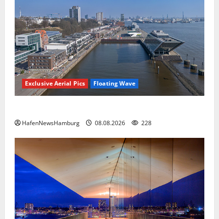
Exclusive Aerial Pics
Floating Wave
Floating Wave kommt 2027 in den Fischereihafen.
HafenNewsHamburg
08.08.2026
228