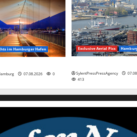
Exclusive Aerial Pics
Hambur
ghts im Hamburger Hafen
Hamburg
hts im Hamburger Hafen.
SylentPressPressAgency
07.08
Hamburg
07.08.2026
0
413