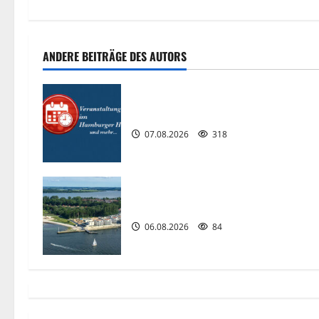
t
r
ANDERE BEITRÄGE DES AUTORS
a
g
Interessante Events 2026.
s
07.08.2026
318
n
a
Premiere für das PRIWALL FESTIVAL
v
06.08.2026
84
i
g