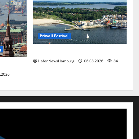
Priwall Festival
g
Premiere für das PRIWALL FESTIVAL.
HafenNewsHamburg
06.08.2026
84
.2026