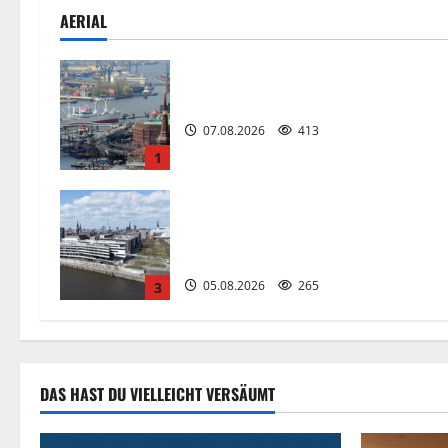
a
AERIAL
t
i
Hamburg
o
07.08.2026
413
1
n
Kaputte Treppe in Hamburger
Hafencity sorgt für Ärger, die Koste
soll die Stadt tragen.
05.08.2026
265
3
DAS HAST DU VIELLEICHT VERSÄUMT