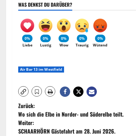
WAS DENKST DU DARÜBER?
0%
0%
0%
0%
0%
Liebe
Lustig
Wow
Traurig
Wütend
Air Bar 13 im Westfield
B
Zurück:
Wo sich die Elbe in Norder- und Süderelbe teilt.
e
Weiter:
i
SCHAARHÖRN Gästefahrt am 28. Juni 2026.