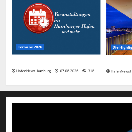
Termine 2026
Die Highli
Interessante Events 2026.
Die Highlig
HafenNewsHamburg
07.08.2026
318
HafenNews