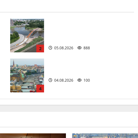
Die neue 135 Meter lange Fuß- und
Radwegbrücke nach Entenwerder
kann nicht genutzt werden!
05.08.2026
888
2
n
Die St. Pauli-Landungsbrücken.
04.08.2026
100
4