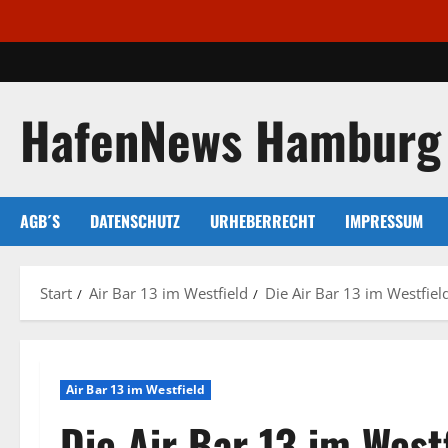
Zum
Inhalt
springen
HafenNews Hamburg
AGB´S
DATENSCHUTZ
URHEBERRECHT
IMPRESSUM
Start
Air Bar 13 im Westfield
Die Air Bar 13 im Westfiel
Air Bar 13 im Westfield
Die Air Bar 13 im Wes