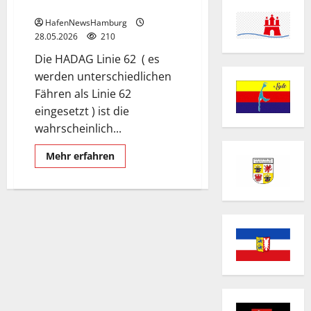
62 in Hamburg.
HafenNewsHamburg
28.05.2026
210
Die HADAG Linie 62 ( es
werden unterschiedlichen
Fähren als Linie 62
eingesetzt ) ist die
wahrscheinlich...
Mehr
Mehr erfahren
Informationen
über
Die
meistgenutzte
Hadag-
Linie
62
in
Hamburg.