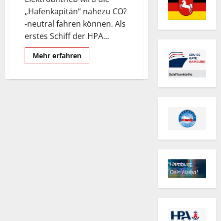
„Hafenkapitän“ nahezu CO?
-neutral fahren können. Als
erstes Schiff der HPA...
Mehr
Mehr erfahren
Informationen
über
„Hafenkapitän“,
Schiff
der
Hamburg
Port
Authority.