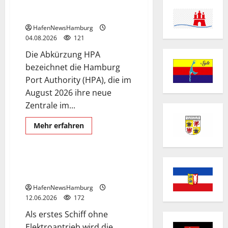
Hafencity nimmt ihre Arbeit
auf.
HafenNewsHamburg
04.08.2026
121
Die Abkürzung HPA
bezeichnet die Hamburg
Port Authority (HPA), die im
August 2026 ihre neue
Zentrale im...
Hafenkapitän
HPA
Mehr
Mehr erfahren
Informationen
Schiffe
über
HPA:
Neue
Zentrale
„Hafenkapitän“, Schiff der
in
Hamburg Port Authority.
der
Hafencity
HafenNewsHamburg
nimmt
ihre
12.06.2026
172
Arbeit
auf.
Als erstes Schiff ohne
Elektroantrieb wird die