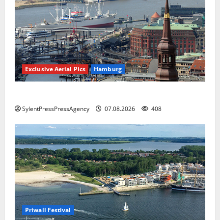
Exclusive Aerial Pics
Hamburg
Hamburg
SylentPressPressAgency
07.08.2026
408
Priwall Festival