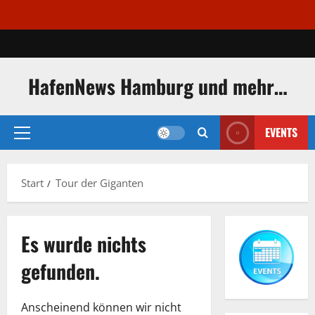
Zum
Inhalt
springen
HafenNews Hamburg und mehr…
EVENTS
Primäres
Menü
Start
Tour der Giganten
Es wurde nichts
gefunden.
Anscheinend können wir nicht