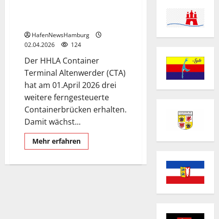
Drei weitere Containerbrücken
für den CTA.
HafenNewsHamburg
02.04.2026
124
Der HHLA Container
Terminal Altenwerder (CTA)
hat am 01.April 2026 drei
weitere ferngesteuerte
Containerbrücken erhalten.
Damit wächst...
Mehr
Mehr erfahren
Informationen
über
Drei
weitere
Containerbrücken
für
den
CTA.