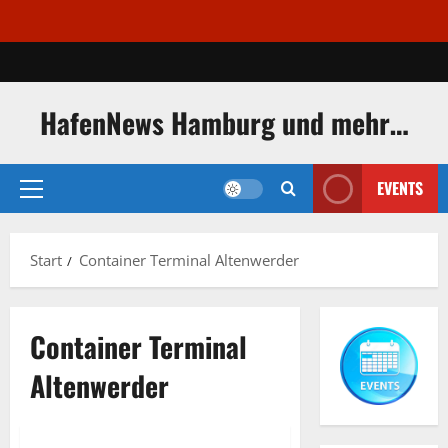
Zum
Inhalt
springen
HafenNews Hamburg und mehr…
EVENTS
Primäres
Menü
Start
Container Terminal Altenwerder
Container Terminal
Altenwerder
Container Terminal Altenwerder