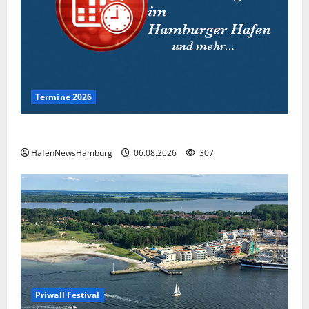
Termine 2026
Interessante Events 2026.
HafenNewsHamburg
06.08.2026
307
Priwall Festival