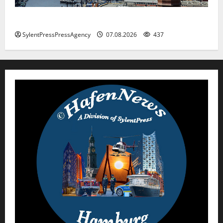
Hamburg
SylentPressPressAgency
07.08.2026
437