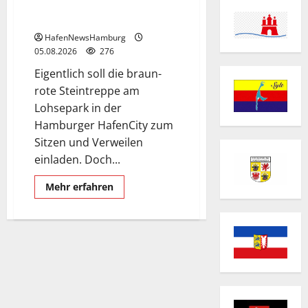
Hafencity sorgt für Ärger, die
Kosten soll die Stadt tragen.
HafenNewsHamburg
05.08.2026
276
Eigentlich soll die braun-
rote Steintreppe am
Lohsepark in der
Hamburger HafenCity zum
Sitzen und Verweilen
einladen. Doch...
Mehr
Mehr erfahren
Informationen
über
Kaputte
Treppe
in
Hamburger
Hafencity
sorgt
für
Ärger,
die
Kosten