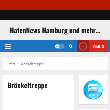
Zum
Inhalt
springen
HafenNews Hamburg und mehr…
EVENTS
Primäres
Menü
Start
Bröckeltreppe
Bröckeltreppe
Bröckeltreppe
Exclusive Aerial Pics
Kaputte Treppe in Hamburger